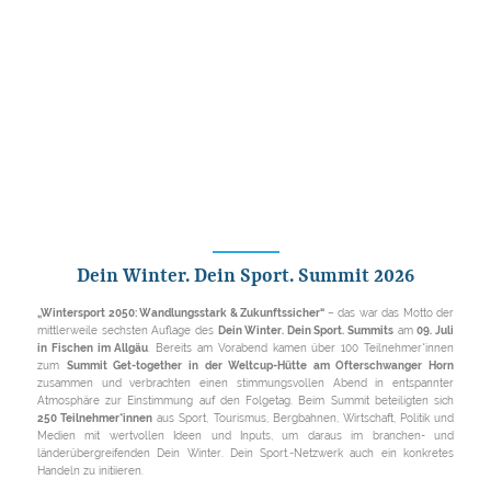
Dein Winter. Dein Sport. Summit 2026
„Wintersport 2050: Wandlungsstark & Zukunftssicher“
– das war das Motto der
mittlerweile sechsten Auflage des
Dein Winter. Dein Sport. Summits
am
09. Juli
in Fischen im Allgäu
. Bereits am Vorabend kamen über 100 Teilnehmer*innen
zum
Summit Get-together in der Weltcup-Hütte am Ofterschwanger Horn
zusammen und verbrachten einen stimmungsvollen Abend in entspannter
Atmosphäre zur Einstimmung auf den Folgetag. Beim Summit beteiligten sich
250 Teilnehmer*innen
aus Sport, Tourismus, Bergbahnen, Wirtschaft, Politik und
Medien mit wertvollen Ideen und Inputs, um daraus im branchen- und
länderübergreifenden Dein Winter. Dein Sport.-Netzwerk auch ein konkretes
Handeln zu initiieren.