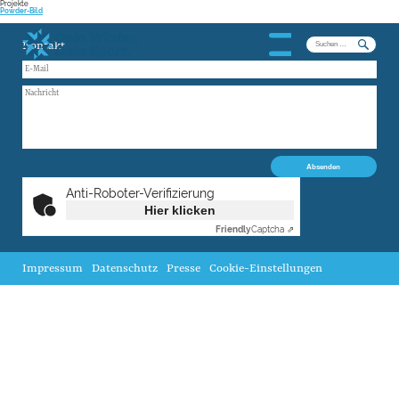
Projekte
Powder-Bild
Suchen
Kontakt
nach:
Anti-Roboter-Verifizierung
Hier klicken
Friendly
Captcha ⇗
Impressum
Datenschutz
Presse
Cookie-Einstellungen