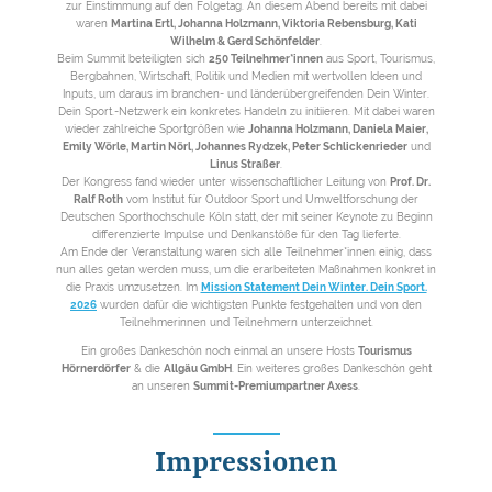
zur Einstimmung auf den Folgetag. An diesem Abend bereits mit dabei
waren
Martina Ertl, Johanna Holzmann, Viktoria Rebensburg, Kati
Wilhelm & Gerd Schönfelder
.
Beim Summit beteiligten sich
250 Teilnehmer*innen
aus Sport, Tourismus,
Bergbahnen, Wirtschaft, Politik und Medien mit wertvollen Ideen und
Inputs, um daraus im branchen- und länderübergreifenden Dein Winter.
Dein Sport.-Netzwerk ein konkretes Handeln zu initiieren. Mit dabei waren
wieder zahlreiche Sportgrößen wie
Johanna Holzmann, Daniela Maier,
Emily Wörle, Martin Nörl, Johannes Rydzek, Peter Schlickenrieder
und
Linus Straßer
.
Der Kongress fand wieder unter wissenschaftlicher Leitung von
Prof. Dr.
Ralf Roth
vom Institut für Outdoor Sport und Umweltforschung der
Deutschen Sporthochschule Köln statt, der mit seiner Keynote zu Beginn
differenzierte Impulse und Denkanstöße für den Tag lieferte.
Am Ende der Veranstaltung waren sich alle Teilnehmer*innen einig, dass
nun alles getan werden muss, um die erarbeiteten Maßnahmen konkret in
die Praxis umzusetzen. Im
Mission Statement Dein Winter. Dein Sport.
2026
wurden dafür die wichtigsten Punkte festgehalten und von den
Teilnehmerinnen und Teilnehmern unterzeichnet.
Ein großes Dankeschön noch einmal an unsere Hosts
Tourismus
Hörnerdörfer
& die
Allgäu GmbH
. Ein weiteres großes Dankeschön geht
an unseren
Summit-Premiumpartner Axess
.
Impressionen