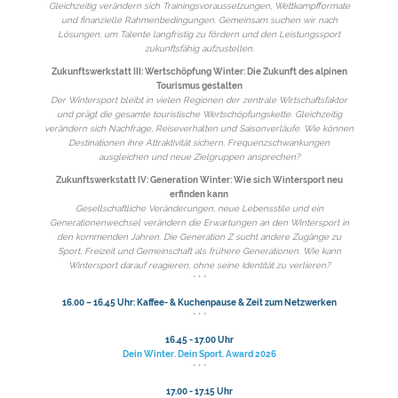
Gleichzeitig verändern sich Trainingsvoraussetzungen, Wettkampfformate
und finanzielle Rahmenbedingungen. Gemeinsam suchen wir nach
Lösungen, um Talente langfristig zu fördern und den Leistungssport
zukunftsfähig aufzustellen.
Zukunftswerkstatt III: Wertschöpfung Winter: Die Zukunft des alpinen
Tourismus gestalten
Der Wintersport bleibt in vielen Regionen der zentrale Wirtschaftsfaktor
und prägt die gesamte touristische Wertschöpfungskette. Gleichzeitig
verändern sich Nachfrage, Reiseverhalten und Saisonverläufe. Wie können
Destinationen ihre Attraktivität sichern, Frequenzschwankungen
ausgleichen und neue Zielgruppen ansprechen?
Zukunftswerkstatt IV: Generation Winter: Wie sich Wintersport neu
erfinden kann
Gesellschaftliche Veränderungen, neue Lebensstile und ein
Generationenwechsel verändern die Erwartungen an den Wintersport in
den kommenden Jahren. Die Generation Z sucht andere Zugänge zu
Sport, Freizeit und Gemeinschaft als frühere Generationen. Wie kann
Wintersport darauf reagieren, ohne seine Identität zu verlieren?
* * *
16.00 – 16.45 Uhr: Kaffee- & Kuchenpause & Zeit zum Netzwerken
* * *
16.45 - 17.00 Uhr
Dein Winter. Dein Sport. Award 2026
* * *
17.00 - 17.15 Uhr