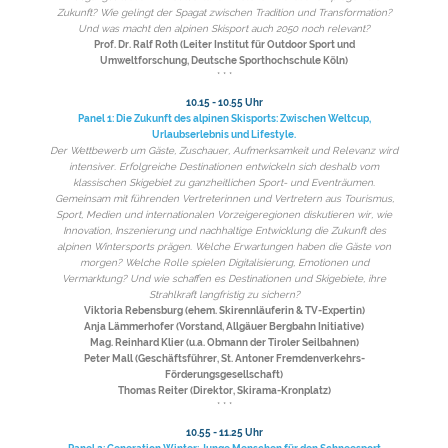
Zukunft? Wie gelingt der Spagat zwischen Tradition und Transformation?
Und was macht den alpinen Skisport auch 2050 noch relevant?
Prof. Dr. Ralf Roth (Leiter Institut für Outdoor Sport und
Umweltforschung, Deutsche Sporthochschule Köln)
* * *
10.15 - 10.55 Uhr
Panel 1: Die Zukunft des alpinen Skisports: Zwischen Weltcup,
Urlaubserlebnis und Lifestyle.
Der Wettbewerb um Gäste, Zuschauer, Aufmerksamkeit und Relevanz wird
intensiver. Erfolgreiche Destinationen entwickeln sich deshalb vom
klassischen Skigebiet zu ganzheitlichen Sport- und Eventräumen.
Gemeinsam mit führenden Vertreterinnen und Vertretern aus Tourismus,
Sport, Medien und internationalen Vorzeigeregionen diskutieren wir, wie
Innovation, Inszenierung und nachhaltige Entwicklung die Zukunft des
alpinen Wintersports prägen. Welche Erwartungen haben die Gäste von
morgen? Welche Rolle spielen Digitalisierung, Emotionen und
Vermarktung? Und wie schaffen es Destinationen und Skigebiete, ihre
Strahlkraft langfristig zu sichern?
Viktoria Rebensburg (ehem. Skirennläuferin & TV-Expertin)
Anja Lämmerhofer (Vorstand, Allgäuer Bergbahn Initiative)
Mag. Reinhard Klier (u.a. Obmann der Tiroler Seilbahnen)
Peter Mall (Geschäftsführer, St. Antoner Fremdenverkehrs-
Förderungsgesellschaft)
Thomas Reiter (Direktor, Skirama-Kronplatz)
* * *
10.55 - 11.25 Uhr