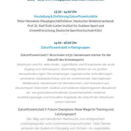
* * *
13.30 - 14.00 Uhr
Vorstellung & Einführung Zukunftswerkstätte
Peter Hennekes (Hauptgeschäftsführer, Deutscher Skilehrerverband)
Prof. Dr. Ralf Roth (Leiter Institut für Outdoor Sport und
Umweltforschung, Deutsche Sporthochschule Köln)
* * *
14.00 - 16.00 Uhr
Zukunftswerkstatt in Kleingruppen
Zukunftswerkstatt I: Skischulen 2030: Gemeinsam stärker für die
Zukunft des Schneesports
Skischulen sind für viele Kinder, Jugendliche und Erwachsene der erste
Zugang zum Schneesport. Gleichzeitig stehen sie vor großen
Herausforderungen: Personalmangel, regulatorische Anforderungen,
veränderte Gästebedürfnisse und ein zunehmender internationaler
Wettbewerb. Gemeinsam mit Vertreterinnen und Vertretern aus
Deutschland, Österreich, Südtirol und weiteren Alpenregionen diskutieren
wir, wie grenzüberschreitende Zusammenarbeit, moderne
Ausbildungswege und innovative Angebote die Zukunft der Skischulen
sichern können.
Zukunftswerkstatt II: Future Champions: Neue Wege für Training und
Leistungssport
Der Weg vom talentierten Nachwuchs zum erfolgreichen
Leistungssportler wird zunehmend anspruchsvoller. Viele Talente
verlassen das System im Übergang vom Schüler- ins Jugendalter.