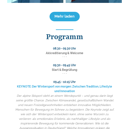
Mehr laden
Programm
08.30 - 09.30 Uhr
Akkreditierung & Welcome
* * *
09.30 - 09.45 Uhr
Start & Begrüßung
* * *
09.45 - 10.15 Uhr
KEYNOTE: Der Wintersport von morgen: Zwischen Tradition, Lifestyle
und Innovation
Der alpine Skisport steht an einem Wendepunkt – und genau darin liegt
seine größte Chance. Zwischen Klimawandel, gesellschaftlichem Wandel
und neuen Freizeitgewohnheiten entstehen innovative Möglichkeiten,
Menschen für Bewegung im Schnee zu begeistern. Die Keynote zeigt auf,
wie sich der Wintersport entwickeln kann, ohne seine Wurzeln zu
verlieren: als emotionales Erlebnis, als nachhaltiger Lifestyle und als
inspirierende Bewegung für kommende Generationen. Wie ist die
Ausgangssituation in Deutschland? Welche Innovationen prägen die