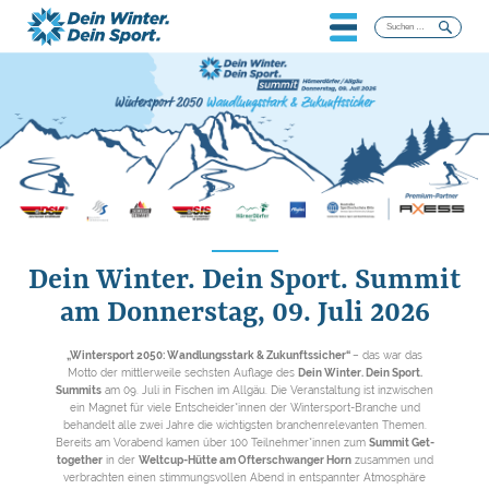
Suchen
nach:
Dein Winter. Dein Sport. Summit
am Donnerstag, 09. Juli 2026
„Wintersport 2050: Wandlungsstark & Zukunftssicher“
– das war das
Motto der mittlerweile sechsten Auflage des
Dein Winter. Dein Sport.
Summits
am 09. Juli in Fischen im Allgäu. Die Veranstaltung ist inzwischen
ein Magnet für viele Entscheider*innen der Wintersport-Branche und
behandelt alle zwei Jahre die wichtigsten branchenrelevanten Themen.
Bereits am Vorabend kamen über 100 Teilnehmer*innen zum
Summit Get-
together
in der
Weltcup-Hütte am Ofterschwanger Horn
zusammen und
verbrachten einen stimmungsvollen Abend in entspannter Atmosphäre