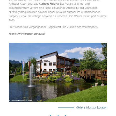
Allgäuer Alpen liegt das
Kurhaus Fiskina
. Das Veranstaltungs- und
Tagungszentrum vereint eine klare, einladende Architektur mit vielfältigen
Nutzungsmöglichkeiten sowohl indoor als auch outdoor im wunderschönen
Kurpark. Genau die richtige Location für unseren Dein Winter. Dein Sport. Summit
2026.
Hier treffen sich Vergangenheit, Gegenwart und Zukunft des Wintersports.
Hier ist Wintersport zuhause!
Weitere Infos zur Location