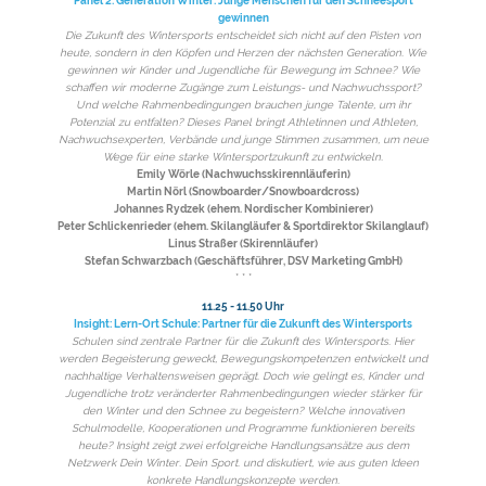
Panel 2: Generation Winter: Junge Menschen für den Schneesport
gewinnen
Die Zukunft des Wintersports entscheidet sich nicht auf den Pisten von
heute, sondern in den Köpfen und Herzen der nächsten Generation. Wie
gewinnen wir Kinder und Jugendliche für Bewegung im Schnee? Wie
schaffen wir moderne Zugänge zum Leistungs- und Nachwuchssport?
Und welche Rahmenbedingungen brauchen junge Talente, um ihr
Potenzial zu entfalten? Dieses Panel bringt Athletinnen und Athleten,
Nachwuchsexperten, Verbände und junge Stimmen zusammen, um neue
Wege für eine starke Wintersportzukunft zu entwickeln.
Emily Wörle (Nachwuchsskirennläuferin)
Martin Nörl (Snowboarder/Snowboardcross)
Johannes Rydzek (ehem. Nordischer Kombinierer)
Peter Schlickenrieder (ehem. Skilangläufer & Sportdirektor Skilanglauf)
Linus Straßer (Skirennläufer)
Stefan Schwarzbach (Geschäftsführer, DSV Marketing GmbH)
* * *
11.25 - 11.50 Uhr
Insight: Lern-Ort Schule: Partner für die Zukunft des Wintersports
Schulen sind zentrale Partner für die Zukunft des Wintersports. Hier
werden Begeisterung geweckt, Bewegungskompetenzen entwickelt und
nachhaltige Verhaltensweisen geprägt. Doch wie gelingt es, Kinder und
Jugendliche trotz veränderter Rahmenbedingungen wieder stärker für
den Winter und den Schnee zu begeistern? Welche innovativen
Schulmodelle, Kooperationen und Programme funktionieren bereits
heute? Insight zeigt zwei erfolgreiche Handlungsansätze aus dem
Netzwerk Dein Winter. Dein Sport. und diskutiert, wie aus guten Ideen
konkrete Handlungskonzepte werden.