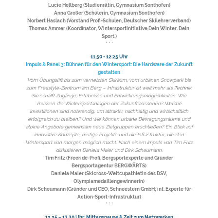
Lucie Hellberg (Studienrätin, Gymnasium Sonthofen)
Anna Großer (Schülerin, Gymnasium Sonthofen)
Norbert Haslach (Vorstand Profi-Schulen, Deutscher Skilehrerverband)
Thomas Ammer (Koordinator, Wintersportinitiative Dein Winter. Dein
Sport.)
* * *
11.50 - 12:25 Uhr
Impuls & Panel 3: Bühnen für den Wintersport: Die Hardware der Zukunft
gestalten
Vom Übungslift bis zum vernetzten Skiraum, vom urbanen Snowpark bis
zum Freestyle-Zentrum am Berg – Infrastruktur ist weit mehr als Technik.
Sie schafft Zugänge, Erlebnisse und Entwicklungsmöglichkeiten. Wie
müssen die Wintersportanlagen der Zukunft aussehen? Welche
Investitionen sind notwendig, um attraktiv, nachhaltig und wirtschaftlich
erfolgreich zu bleiben? Und wie können urbane Bewegungsräume und
alpine Angebote gemeinsam neue Zielgruppen erschließen? Ein Blick auf
innovative Konzepte, mutige Projekte und die Infrastruktur, die den
Wintersport von morgen möglich macht. Nach einem Impuls von Tim Fritz
diskutieren Daniela Maier und Dirk Scheumann.
Tim Fritz (Freeride-Profi, Bergsportexperte und Gründer
Bergsportagentur BERGWÄRTS)
Daniela Maier (Skicross-Weltcupathletin des DSV,
Olympiamedaillengewinnerin)
Dirk Scheumann (Gründer und CEO, Schneestern GmbH; int. Experte für
Action-Sport-Infrastruktur)
* * *
12.25 – 13.30 Uhr: Mittagspause & Zeit zum Netzwerken