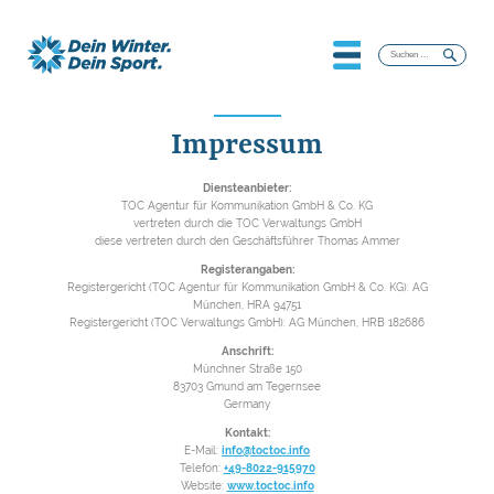
Suchen
nach:
Impressum
Diensteanbieter:
TOC Agentur für Kommunikation GmbH & Co. KG
vertreten durch die TOC Verwaltungs GmbH
diese vertreten durch den Geschäftsführer Thomas Ammer
Registerangaben:
Registergericht (TOC Agentur für Kommunikation GmbH & Co. KG): AG
München, HRA 94751
Registergericht (TOC Verwaltungs GmbH): AG München, HRB 182686
Anschrift:
Münchner Straße 150
83703 Gmund am Tegernsee
Germany
Kontakt:
E-Mail:
info@toctoc.info
Telefon:
+49-8022-915970
Website:
www.toctoc.info