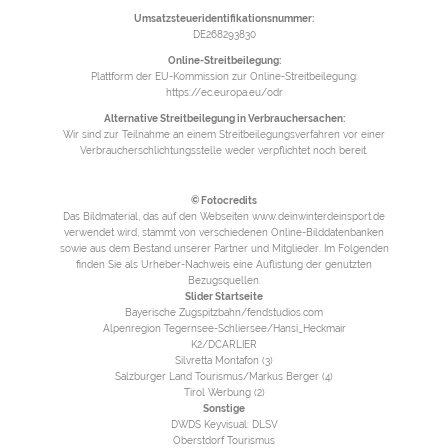
Umsatzsteueridentifikationsnummer:
DE268293830
Online-Streitbeilegung:
Plattform der EU-Kommission zur Online-Streitbeilegung:
https://ec.europa.eu/odr
Alternative Streitbeilegung in Verbrauchersachen:
Wir sind zur Teilnahme an einem Streitbeilegungsverfahren vor einer
Verbraucherschlichtungsstelle weder verpflichtet noch bereit.
© Fotocredits
Das Bildmaterial, das auf den Webseiten www.deinwinterdeinsport.de
verwendet wird, stammt von verschiedenen Online-Bilddatenbanken
sowie aus dem Bestand unserer Partner und Mitglieder. Im Folgenden
finden Sie als Urheber-Nachweis eine Auflistung der genutzten
Bezugsquellen.
Slider Startseite
Bayerische Zugspitzbahn/fendstudios.com
Alpenregion Tegernsee-Schliersee/Hansi_Heckmair
K2/DCARLIER
Silvretta Montafon (3)
Salzburger Land Tourismus/Markus Berger (4)
Tirol Werbung (2)
Sonstige
DWDS Keyvisual: DLSV
Oberstdorf Tourismus