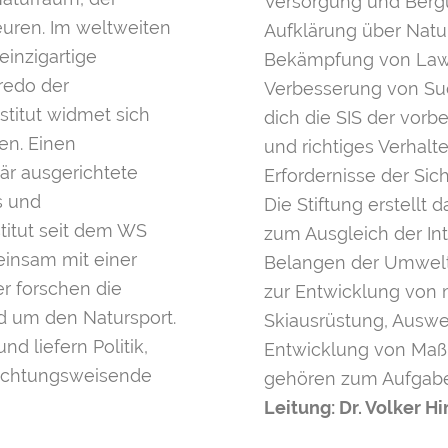
Versorgung und Bergun
euren. Im weltweiten
Aufklärung über Natu
einzigartige
Bekämpfung von Lawi
redo der
Verbesserung von Su
stitut widmet sich
dich die SIS der vor
en. Einen
und richtiges Verhalt
när ausgerichtete
Erfordernisse der Sic
s und
Die Stiftung erstellt
titut seit dem WS
zum Ausgleich der In
einsam mit einer
Belangen der Umwelt.
er forschen die
zur Entwicklung von m
nd um den Natursport.
Skiausrüstung, Auswe
nd liefern Politik,
Entwicklung von Maß
richtungsweisende
gehören zum Aufgabe
Leitung: Dr. Volker 