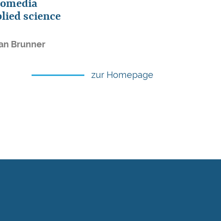
romedia
plied science
efan Brunner
zur Homepage