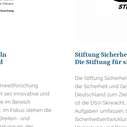
ln
Stiftung Sicherhe
d
Die Stiftung für 
Die Stiftung Sicherhei
 Umweltforschung
die Sicherheit und Ges
et ses innovative und
Deutschland zum Ziel.
e im Bereich
ist die DSV-Skiwacht,
 Im Fokus stehen die
Aufgaben umfassen: M
reiten- und
Sicherheitsentwicklun
aturraum, der