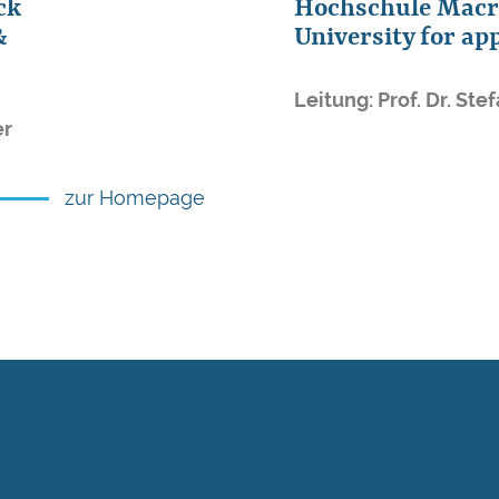
ck
Hochschule Mac
&
University for ap
Leitung: Prof. Dr. St
er
zur Homepage