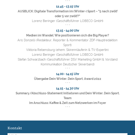
* * *
12.45 - 13.15 Uhr
AUSBLICK: Digitale Transformation im (Winter-) Sport – "5 nach zwölf
oder 5 vor zwölf?"
Lorenz Beringer (Geschäftsführer LOBECO GmbH)
* * *
13.15 - 14.00 Uhr
Medien im Wandel: Wie positionieren sich die Big Player?
Aris Donzelli (Redakteur, Reporter & Kommentator ZDF-Hauptredaktion
Sport)
Viktoria Rebensburg (ehem. Skirennläuferin & TV-Expertin)
Lorenz Beringer (Geschäftsführer LOBECO GmbH)
Stefan Schwarzbach (Geschäftsführer DSV Marketing GmbH & Vorstand
Kommunikation Deutscher Skiverband)
* * *
14.00 - 14.15 Uhr
Übergabe Dein Winter. Dein Sport. Award 2022
* * *
14.15 - 14.30 Uhr
Summary/Abschluss-Statement Initiatoren und Dein Winter. Dein Sport.
Team
Im Anschluss: Kaffee & Zeit zum Netzwerken im Foyer
* * *
Kontakt