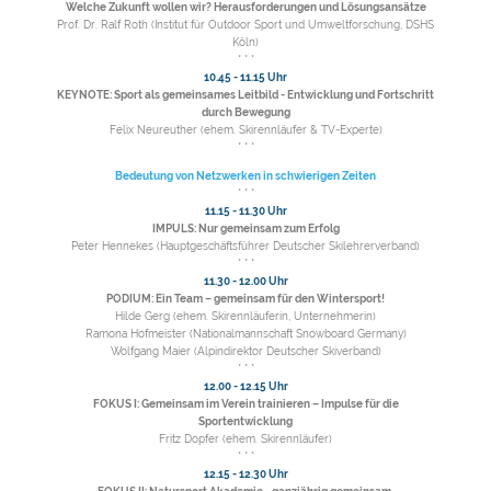
Welche Zukunft wollen wir? Herausforderungen und Lösungsansätze
Prof. Dr. Ralf Roth (Institut für Outdoor Sport und Umweltforschung, DSHS
Köln)
* * *
10.45 - 11.15 Uhr
KEYNOTE: Sport als gemeinsames Leitbild - Entwicklung und Fortschritt
durch Bewegung
Felix Neureuther (ehem. Skirennläufer & TV-Experte)
* * *
Bedeutung von Netzwerken in schwierigen Zeiten
* * *
11.15 - 11.30 Uhr
IMPULS: Nur gemeinsam zum Erfolg
Peter Hennekes (Hauptgeschäftsführer Deutscher Skilehrerverband)
* * *
11.30 - 12.00 Uhr
PODIUM: Ein Team – gemeinsam für den Wintersport!
Hilde Gerg (ehem. Skirennläuferin, Unternehmerin)
Ramona Hofmeister (Nationalmannschaft Snowboard Germany)
Wolfgang Maier (Alpindirektor Deutscher Skiverband)
* * *
12.00 - 12.15 Uhr
FOKUS I: Gemeinsam im Verein trainieren – Impulse für die
Sportentwicklung
Fritz Dopfer (ehem. Skirennläufer)
* * *
12.15 - 12.30 Uhr