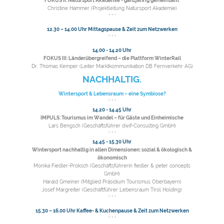
FOKUS II: Natursport Akademie - ganzjährig gemeinsam.
Christine Hammer (Projektleitung Natursport Akademie)
* * *
12.30 – 14.00 Uhr Mittagspause & Zeit zum Netzwerken
* * *
14.00 - 14.20 Uhr
FOKUS III: Länderübergreifend – die Plattform WinterRail
Dr. Thomas Kemper (Leiter Marktkommunikation DB Fernverkehr AG)
NACHHALTIG.
Wintersport & Lebensraum – eine Symbiose?
* * *
14.20 - 14.45 Uhr
IMPULS: Tourismus im Wandel – für Gäste und Einheimische
Lars Bengsch (Geschäftsführer dwif-Consulting GmbH)
* * *
14.45 - 15.30 Uhr
Wintersport nachhaltig in allen Dimensionen: sozial & ökologisch &
ökonomisch
Monika Fiedler-Proksch (Geschäftsführerin fiedler & peter concepts
GmbH)
Harald Gmeiner (Mitglied Präsidium Tourismus Oberbayern)
Josef Margreiter (Geschäftführer Lebensraum Tirol Holding)
* * *
15.30 – 16.00 Uhr Kaffee- & Kuchenpause & Zeit zum Netzwerken
* * *