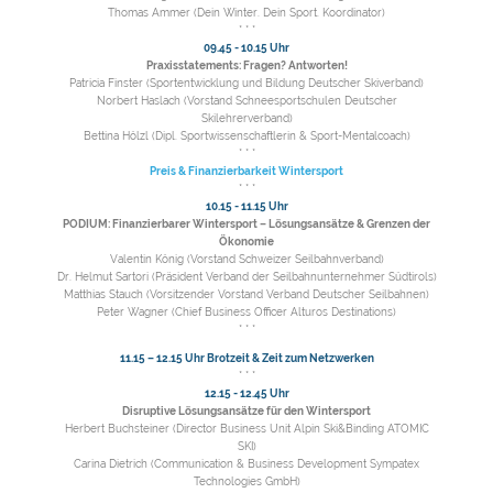
Thomas Ammer (Dein Winter. Dein Sport. Koordinator)
* * *
09.45 - 10.15 Uhr
Praxisstatements: Fragen? Antworten!
Patricia Finster (Sportentwicklung und Bildung Deutscher Skiverband)
Norbert Haslach (Vorstand Schneesportschulen Deutscher
Skilehrerverband)
Bettina Hölzl (Dipl. Sportwissenschaftlerin & Sport-Mentalcoach)
* * *
Preis & Finanzierbarkeit Wintersport
* * *
10.15 - 11.15 Uhr
PODIUM: Finanzierbarer Wintersport – Lösungsansätze & Grenzen der
Ökonomie
Valentin König (Vorstand Schweizer Seilbahnverband)
Dr. Helmut Sartori (Präsident Verband der Seilbahnunternehmer Südtirols)
Matthias Stauch (Vorsitzender Vorstand Verband Deutscher Seilbahnen)
Peter Wagner (Chief Business Officer Alturos Destinations)
* * *
11.15 – 12.15 Uhr Brotzeit & Zeit zum Netzwerken
* * *
12.15 - 12.45 Uhr
Disruptive Lösungsansätze für den Wintersport
Herbert Buchsteiner (Director Business Unit Alpin Ski&Binding ATOMIC
SKI)
Carina Dietrich (Communication & Business Development Sympatex
Technologies GmbH)