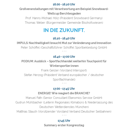
16.00 - 16.20 Uhr
Großveranstaltungen mit Verantwortung am Beispiel Snowboard-
Weltcup Berchtesgaden
Prof. Hanns-Michael Hölz (Präsident Snowboard Germany)
Thomas Weber (Bürgermeister Gemeinde Bischofswiesen)
IN DIE ZUKUNFT.
16.20 - 16.40 Uhr
IMPULS: Nachhaltigkeit braucht Mut zur Veränderung und Innovation
Peter Schöffel (Geschäftsführer Schöffel Sportbekleidung GmbH)
* * *
16.40 - 17.00 Uhr
PODIUM: Ausblick – Sportfachhandel weiterhin Touchpoint für
Wintersportler:innen
Frank Geisler (Vorstand Intersport)
Stefan Herzog (Präsident Verband europäischer / deutscher
Sportfachhandel)
* * *
17.00 - 17.45 Uhr
ENERGIE! Wie reagiert die BRANCHE?
Manuel Fath (Senior Consultant Etanomics Service GmbH)
Gudrun Mühlbacher (Leiterin Regionales Klimabüro & Niederlassung des
Deutschen Wetterdienstes München)
Matthias Stauch (Vorsitzender Vorstand Verband Deutscher Seilbahnen)
* * *
17.45 Uhr
Summary erster Kongresstag