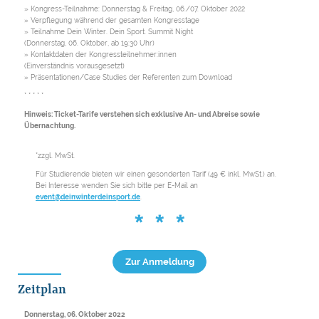
» Kongress-Teilnahme: Donnerstag & Freitag, 06./07. Oktober 2022
» Verpflegung während der gesamten Kongresstage
» Teilnahme Dein Winter. Dein Sport. Summit Night
(Donnerstag, 06. Oktober, ab 19:30 Uhr)
» Kontaktdaten der Kongressteilnehmer:innen
(Einverständnis vorausgesetzt)
» Präsentationen/Case Studies der Referenten zum Download
* * * * *
Hinweis: Ticket-Tarife verstehen sich exklusive An- und Abreise sowie
Übernachtung.
*zzgl. MwSt.
Für Studierende bieten wir einen gesonderten Tarif (49 € inkl. MwSt.) an.
Bei Interesse wenden Sie sich bitte per E-Mail an
event@deinwinterdeinsport.de
.
* * *
Zur Anmeldung
Zeitplan
Donnerstag, 06. Oktober 2022