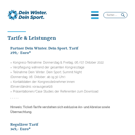
Suchen
nach:
Tarife & Leistungen
Partner Dein Winter. Dein Sport. Tarif
299,- Euro*
» Kongress-Teilnahme: Donnerstag & Freitag, 06./07. Oktober 2022
» Verpflegung während der gesamten Kongresstage
» Teilnahme Dein Winter. Dein Sport. Summit Night
(Donnerstag, 06. Oktober, ab 19:30 Uhr)
» Kontaktdaten der Kongressteilnehmer:innen
(Einverständnis vorausgesetzt)
» Präsentationen/Case Studies der Referenten zum Download
* * * * *
Hinweis: Ticket-Tarife verstehen sich exklusive An- und Abreise sowie
Übernachtung.
Regulärer Tarif
349,- Euro*