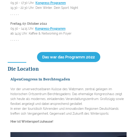
09.30 - 17.30 Uhr:
Kongress-Programm
19.30 - 22.30 Uhr: Dein Winter. Dein Sport. Night
* * * * *
Freitag, 07. Oktober 2022
09.30 - 14.15 Uhr:
Kongress-Programm
ab 14.15 Uhr: Kaffee & Networking im Foyer
* * * * *
Das war das Programm 2022
Die Location
AlpenCongress in Berchtesgaden
Vor der unverwechselbaren Kulisse des Watzmann, zentral gelegen im
historischen Ortszentrum Berchtesgadens: Das ehemalige Kongresshaus zeigt
sich heute als modernes, einladendes Veranstaltungszentrum. Großzügig sowie
flexibel angelegt und dabei ansprechend gestaltet.
In einer der touristisch führenden und innovativsten Regionen Deutschlands
treffen sich Vergangenheit, Gegenwart und Zukunft des Wintersports:
Hier ist Wintersport zuhause!