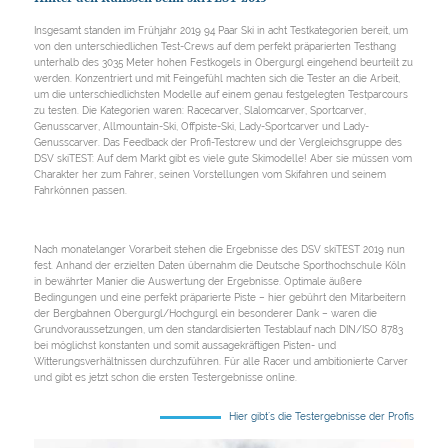
Insgesamt standen im Frühjahr 2019 94 Paar Ski in acht Testkategorien bereit, um
von den unterschiedlichen Test-Crews auf dem perfekt präparierten Testhang
unterhalb des 3035 Meter hohen Festkogels in Obergurgl eingehend beurteilt zu
werden. Konzentriert und mit Feingefühl machten sich die Tester an die Arbeit,
um die unterschiedlichsten Modelle auf einem genau festgelegten Testparcours
zu testen. Die Kategorien waren: Racecarver, Slalomcarver, Sportcarver,
Genusscarver, Allmountain-Ski, Offpiste-Ski, Lady-Sportcarver und Lady-
Genusscarver. Das Feedback der Profi-Testcrew und der Vergleichsgruppe des
DSV skiTEST: Auf dem Markt gibt es viele gute Skimodelle! Aber sie müssen vom
Charakter her zum Fahrer, seinen Vorstellungen vom Skifahren und seinem
Fahrkönnen passen.
Nach monatelanger Vorarbeit stehen die Ergebnisse des DSV skiTEST 2019 nun
fest. Anhand der erzielten Daten übernahm die Deutsche Sporthochschule Köln
in bewährter Manier die Auswertung der Ergebnisse. Optimale äußere
Bedingungen und eine perfekt präparierte Piste – hier gebührt den Mitarbeitern
der Bergbahnen Obergurgl/Hochgurgl ein besonderer Dank – waren die
Grundvoraussetzungen, um den standardisierten Testablauf nach DIN/ISO 8783
bei möglichst konstanten und somit aussagekräftigen Pisten- und
Witterungsverhältnissen durchzuführen. Für alle Racer und ambitionierte Carver
und gibt es jetzt schon die ersten Testergebnisse online.
Hier gibt´s die Testergebnisse der Profis