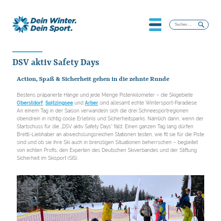
Suchen
nach:
DSV aktiv Safety Days
Action, Spaß & Sicherheit gehen in die zehnte Runde
Bestens präparierte Hänge und jede Menge Pistenkilometer – die Skigebiete
Oberstdorf
,
Spitzingsee
und
Arber
sind allesamt echte Wintersport-Paradiese.
An einem Tag in der Saison verwandeln sich die drei Schneesportregionen
obendrein in richtig coole Erlebnis und Sicherheitsparks: Nämlich dann, wenn der
Startschuss für die „DSV aktiv Safety Days“ fällt. Einen ganzen Tag lang dürfen
Brettl-Liebhaber an abwechslungsreichen Stationen testen, wie fit sie für die Piste
sind und ob sie ihre Ski auch in brenzligen Situationen beherrschen – begleitet
von echten Profis, den Experten des Deutschen Skiverbandes und der Stiftung
Sicherheit im Skisport (SIS).