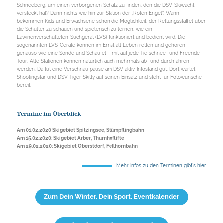
Schneeberg, um einen verborgenen Schatz zu finden, den die DSV-Skiwacht
versteckt hat? Dann nichts wie hin zur Station der „Roten Engel“. Wann
bekommen Kids und Erwachsene schon die Möglichkeit, der Rettungsstaffel über
die Schulter zu schauen und spielerisch zu lernen, wie ein
Lawinenverschütteten-Suchgerät (LVS) funktioniert und bedient wird. Die
sogenannten LVS-Geräte können im Ernstfall Leben retten und gehören –
genauso wie eine Sonde und Schaufel – mit auf jede Tiefschnee- und Freeride-
Tour. Alle Stationen können natürlich auch mehrmals ab- und durchfahren
werden. Da tut eine Verschnaufpause am DSV aktiv-Infostand gut: Dort wartet
Shootingstar und DSV-Tiger Skitty auf seinen Einsatz und steht für Fotowünsche
bereit.
Termine im Überblick
Am 01.02.2020 Skigebiet Spitzingsee, Stümpflingbahn
Am 15.02.2020: Skigebiet Arber, Thurnhoflifte
Am 29.02.2020: Skigebiet Oberstdorf, Fellhornbahn
Mehr Infos zu den Terminen gibt`s hier
Zum Dein Winter. Dein Sport. Eventkalender