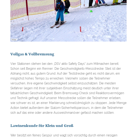
© DSV
Vollgas & Vollbremsung
Vier Stationen stehen bei den „DSV aktiv Safety Days“ zum Mitmachen bereit.
Schon seit Beginn ein Renner: Die Geschwindigkeits-Messstrecke. Steil ist der
Abhang nicht, aus gutem Grund: Auf der Teststrecke geht es nicht darum, ein
möglichst hohes Tempo zu erreichen. Vielmehr sollen die Teilnehmer
versuchen, ihre eigene Geschwindigkeit selbst einzuschätzen. Die meisten
Skifahrer liegen mit ihrer subjektiven Einschätzung meist deutlich unter ihrer
tatsächlichen Geschwindigkeit. Beim Bremsweg-Check sind Reaktionsvermögen
und Technik gefragt. Auf unserer Messstrecke sollen die Teilnehmer erleben,
wie schwer es ist, an einer Markierung schnellstmöglich zu stoppen. Jede Menge
Action bietet außerdem der Slalom-Sicherheitsparcours, in dem die Teilnehmer
sich auf das eine oder andere Ausweichmanöver gefasst machen sollten.
Lawinenkunde für Klein und Groß
Wer besitzt ein feines Gespür und wagt sich vorsichtig durch einen riesigen