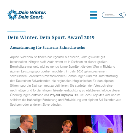
Suchen
nach:
Dein Winter. Dein Sport. Award 2019
Auszeichnung für Sachsens Skinachwuchs
Alpine Skirennläufe finden naturgemäß auf steilen, vorzugsweise gut
beschneiten, Hängen statt. Auch wenn es in Sachsen an dieser großen
Bergkulisse mangelt, gibt es genug junge Sportler, die den Weg in Richtung
alpinen Leistungssport gehen möchten. Im Jahr 2010 gelang es einem
sächsischen Förderkreis mit zahlreichen Bemühungen und mit Unterstützung
des Deutschen Skiverbandes, die regionalen Möglichkeiten für den alpinen
Skirennsport in Sachsen neu zu definieren. Sie starteten den Versuch eine
nachhaltige und förderfähigen Talentenentwicklung zu etablieren. Infolge dieser
Überlegungen entstand das
Projekt Olympia ´22.
Ziel des Projektes war und ist
seitdem die frühzeitige Förderung und Entwicklung von alpinen Ski-Talenten aus
Sachsen oder anderen Skiverbänden.