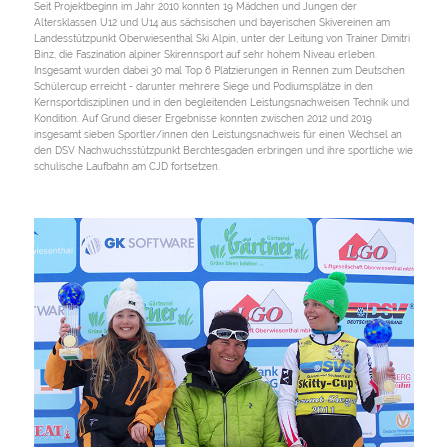
Seit Projektbeginn im Jahr 2010 konnten 19 Mädchen und Jungen der
Altersklassen U12 und U14 aus sächsischen und bayerischen Skivereinen am
Landesstützpunkt Oberwiesenthal Ski Alpin, unter der Leitung von Trainer Dimitri
Binz, die Faszination alpiner Skirennsport auf sehr hohem Niveau erleben.
Insgesamt wurden dabei 30 mal Top 6 Platzierungen in Rennen zum Deutschen
Schülercup erreicht - darunter mehrere Siege und Podiumsplätze in den
Kernsportdisziplinen und in den begleitenden Leistungsnachweisen Technik und
Kondition. Auf Grund dieser Ergebnisse konnten zwischen 2012 und 2019
insgesamt sieben Sportler/innen den Leistungsnachweis für einen Wechsel an
den DSV Nachwuchsstützpunkt Berchtesgaden erbringen und ihre sportliche wie
schulische Laufbahn am CJD fortsetzen.