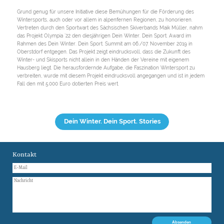
Grund genug für unsere Initiative diese Bemühungen für die Förderung des
Wintersports, auch oder vor allem in alpenfernen Regionen, zu honorieren.
Vertreten durch den Sportwart des Sächsischen Skiverbands Maik Müller, nahm
das Projekt Olympia ´22 den diesjährigen Dein Winter. Dein Sport. Award im
Rahmen des Dein Winter. Dein Sport. Summit am 06./07. November 2019 in
Oberstdorf entgegen. Das Projekt zeigt eindrucksvoll, dass die Zukunft des
Winter- und Skisports nicht allein in den Händen der Vereine mit eigenem
Hausberg liegt. Die herausfordernde Aufgabe, die Faszination Wintersport zu
verbreiten, wurde mit diesem Projekt eindrucksvoll angegangen und ist in jedem
Fall den mit 5.000 Euro dotierten Preis wert.
Dein Winter. Dein Sport. Stories
Kontakt