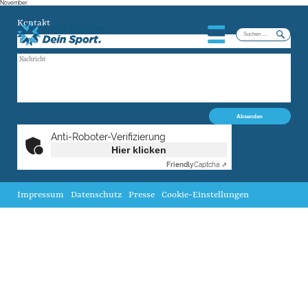
November
Kontakt
Suchen
nach:
Anti-Roboter-Verifizierung
Hier klicken
Friendly
Captcha ⇗
Impressum
Datenschutz
Presse
Cookie-Einstellungen