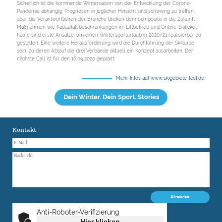
Sicherlich ist die kommende Wintersaison von der Entwicklung der Corona-
Pandemie abhängig. Prognosen in jeglicher Hinsicht sind schwierig zu treffen,
aber die Verantwortlichen der Branche blicken dennoch positiv in die Zukunft.
Maßnahmen wie Kapazitätsbeschränkungen im Liftbetrieb und Online-Skiticket-
Käufe sind erste Ansätze, um einen Wintersporturlaub in 2020/21 realisierbar zu
gestalten. Eine weitere Herausforderung wird die Durchführung der Skikurse
sein, zu deren Ablauf die drei Verbände aktuell ein Konzept ausarbeiten. Der
nächste Call ist für den 16.09.2020 geplant.
Mehr Infos auf www.skigebiete-test.de:
Dein Winter. Dein Sport. Stories
Kontakt
Anti-Roboter-Verifizierung
Hier klicken