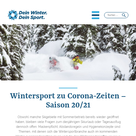
Suchen
nach:
Wintersport zu Corona-Zeiten –
Saison 20/21
Obwohl manche Skigebiete mit Sommerbetrieb bereits wieder geöffnet
haben, bleiben viele Fragen zum diesjährigen Skiurlaub oder Tagesausflug
dennoch offen. Maskenpflicht, Abstandsregeln und Hygienekonzepte sind
Themen, mit denen sich die Wintersportbranche auch im kommenden