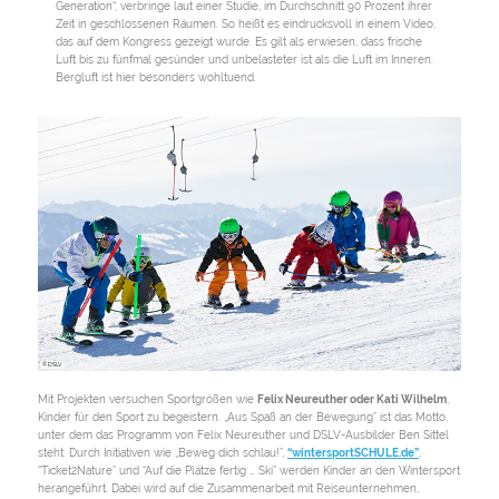
Generation“, verbringe laut einer Studie, im Durchschnitt 90 Prozent ihrer
Zeit in geschlossenen Räumen. So heißt es eindrucksvoll in einem Video,
das auf dem Kongress gezeigt wurde. Es gilt als erwiesen, dass frische
Luft bis zu fünfmal gesünder und unbelasteter ist als die Luft im Inneren.
Bergluft ist hier besonders wohltuend.
© DSLV
Mit Projekten versuchen Sportgrößen wie
Felix Neureuther oder Kati Wilhelm
,
Kinder für den Sport zu begeistern. „Aus Spaß an der Bewegung” ist das Motto,
unter dem das Programm von Felix Neureuther und DSLV-Ausbilder Ben Sittel
steht. Durch Initiativen wie „Beweg dich schlau!”,
“wintersportSCHULE.de”
,
“Ticket2Nature” und “Auf die Plätze fertig … Ski” werden Kinder an den Wintersport
herangeführt. Dabei wird auf die Zusammenarbeit mit Reiseunternehmen,