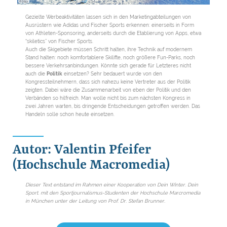
© DSLV
Gezielte Werbeaktivitäten lassen sich in den Marketingabteilungen von
Ausrüstern wie Adidas und Fischer Sports erkennen: einerseits in Form
von Athleten-Sponsoring, anderseits durch die Etablierung von Apps, etwa
“skiletics” von Fischer Sports.
Auch die Skigebiete müssen Schritt halten, ihre Technik auf modernem
Stand halten: noch komfortablere Skilifte, noch größere Fun-Parks, noch
bessere Verkehrsanbindungen. Könnte sich gerade für Letzteres nicht
auch die
Politik
einsetzen? Sehr bedauert wurde von den
Kongressteilnehmern, dass sich nahezu keine Vertreter aus der Politik
zeigten. Dabei wäre die Zusammenarbeit von eben der Politik und den
Verbänden so hilfreich. Man wolle nicht bis zum nächsten Kongress in
zwei Jahren warten, bis dringende Entscheidungen getroffen werden. Das
Handeln solle schon heute einsetzen.
Autor: Valentin Pfeifer
(Hochschule Macromedia)
Dieser Text entstand im Rahmen einer Kooperation von Dein Winter. Dein
Sport. mit den Sportjournalismus-Studenten der Hochschule Marcromedia
in München unter der Leitung von Prof. Dr. Stefan Brunner.