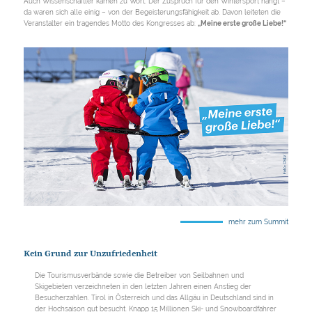
Auch Wissenschaftler kamen zu Wort. Der Zuspruch für den Wintersport hängt –
da waren sich alle einig – von der Begeisterungsfähigkeit ab. Davon leiteten die
Veranstalter ein tragendes Motto des Kongresses ab:
„Meine erste große Liebe!“
mehr zum Summit
Kein Grund zur Unzufriedenheit
Die Tourismusverbände sowie die Betreiber von Seilbahnen und
Skigebieten verzeichneten in den letzten Jahren einen Anstieg der
Besucherzahlen. Tirol in Österreich und das Allgäu in Deutschland sind in
der Hochsaison gut besucht. Knapp 15 Millionen Ski- und Snowboardfahrer