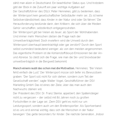
zählt man allein in Deutschland. Ein beachtlicher Status quo. Und trotzdem
gibt der Blick in die Zukunft ein paar wichtige Aufgaben auf.
Der Geschäftsführer des DSLV, Peter Hennekes, gibt zu bedenken, dass
der Wintersport kein gesellschaftlicher Selbstläufer mehr sei. „Es ist keine
Selbstverständlichkeit, dass Kinder in der Natur sind oder Ski fahren.“ Die
Herausforderung bestünde darin, den Kritikern, die sich über die Medien
Gehör verschaffen, selbstkritisch entgegenzutreten.
Der Wintersport gilt bei Vielen als teuer, als Sport der Wohlhabenden.
Und immer mehr Menschen stellen die Frage nach der
Umweltverträglichkeit. Doch inwiefern wird die Umwelt durch den
Wintersport überhaupt beeinträchtigt oder gar zerstört? Durch den Sport
selbst zumindest bedeutend weniger, als von den meisten angenommen.
Das eigentliche Problem ist die Kohlenstoffdioxyd-Emissionen bei der An-
und Abreise. So stellt sich die Frage, wie man die Ski- und Snowboarder
umweltverträglich in die Bergwelt bekommt.
Manch einem raubt das schon mal die Motivation.
Hennekes: ”Bei Vielen
fehlt einfach die Lust.” Der Wintersport müsse sich tiefer ins Bewusstsein
graben. “Der Sport soll nicht für sich stehen, sondern zum Teil der
Gesellschaft werden”, sagte Walter Vogel, Geschäftsführer der DSV
Marketing GmbH. Das ist eines der Ziele, über das man auch den
Nachwuchs stärken will.
Der Präsident des DSV, Dr. Franz Steinle, appelliert, den Späteinsteiger
nicht zu vergessen – der selbst mit 80 Jahren noch zu großen
Fortschritten in der Lage sei. „Dem DSV geht es nicht nur um
Leistungssport, sondern auch um den Breitensportler. Als Sportverband
ist es uns erst einmal wichtig, dass sich die Menschen in der Natur
bewegen.” Das gelte besonders für Kinder. Die nächste Generation, „Indoor