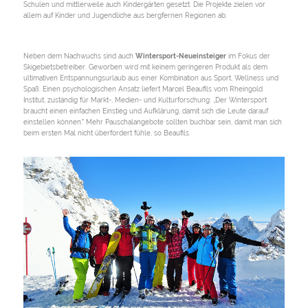
Schulen und mittlerweile auch Kindergärten gesetzt. Die Projekte zielen vor
allem auf Kinder und Jugendliche aus bergfernen Regionen ab.
Neben dem Nachwuchs sind auch
Wintersport-Neueinsteiger
im Fokus der
Skigebietsbetreiber. Geworben wird mit keinem geringeren Produkt als dem
ultimativen Entspannungsurlaub aus einer Kombination aus Sport, Wellness und
Spaß. Einen psychologischen Ansatz liefert Marcel Beaufils vom Rheingold
Institut, zuständig für Markt-, Medien- und Kulturforschung: „Der Wintersport
braucht einen einfachen Einstieg und Aufklärung, damit sich die Leute darauf
einstellen können." Mehr Pauschalangebote sollten buchbar sein, damit man sich
beim ersten Mal nicht überfordert fühle, so Beaufils.