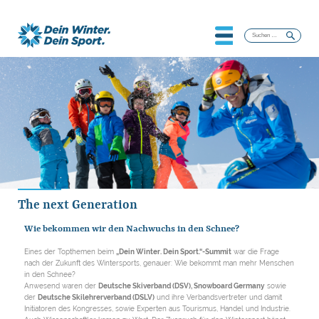
Suchen
nach:
The next Generation
Wie bekommen wir den Nachwuchs in den Schnee?
Eines der Topthemen beim
„Dein Winter. Dein Sport.“-Summit
war die Frage
nach der Zukunft des Wintersports, genauer: Wie bekommt man mehr Menschen
in den Schnee?
Anwesend waren der
Deutsche Skiverband (DSV), Snowboard Germany
sowie
der
Deutsche Skilehrerverband (DSLV)
und ihre Verbandsvertreter und damit
Initiatoren des Kongresses, sowie Experten aus Tourismus, Handel und Industrie.