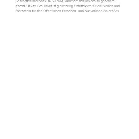
Geschäftsführer vom OK Ski-WM, kümmert sich um das so genannte
Kombi-Ticket
. Das Ticket ist gleichzeitig Eintrittskarte für die Stadien und
Fahrschein für den Öffentlichen Personen- und Nahverkehr. Ein großes
Miteinander soll gefördert werden. Prof. Dr. Ralf Roth, Ausschussmitglied
für Umwelt und Nachhaltigkeit, gab die Lösung auf dem Summit vor:
„gemeinsam zum Skisport zu gehen“.
Die heimischen Athleten und die Einwohner von Oberstdorf freuen sich
schon auf das Großereignis. „Das ist eine tolle Anlage, die hier entstehen
wird. Es werden die schwersten Loipen sein, die die Welt je gesehen hat.
Es ist also eine Weltmeisterschaft der Superlative“, so Peter
Schlickenrieder, Bundestrainer Langlauf.
© Ralf Lienert