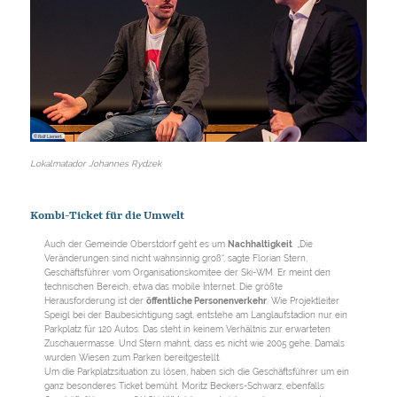
© Ralf Lienert
Lokalmatador Johannes Rydzek
Kombi-Ticket für die Umwelt
Auch der Gemeinde Oberstdorf geht es um
Nachhaltigkeit
. „Die
Veränderungen sind nicht wahnsinnig groß“, sagte Florian Stern,
Geschäftsführer vom Organisationskomitee der Ski-WM. Er meint den
technischen Bereich, etwa das mobile Internet. Die größte
Herausforderung ist der
öffentliche Personenverkehr
. Wie Projektleiter
Speigl bei der Baubesichtigung sagt, entstehe am Langlaufstadion nur ein
Parkplatz für 120 Autos. Das steht in keinem Verhältnis zur erwarteten
Zuschauermasse. Und Stern mahnt, dass es nicht wie 2005 gehe. Damals
wurden Wiesen zum Parken bereitgestellt.
Um die Parkplatzsituation zu lösen, haben sich die Geschäftsführer um ein
ganz besonderes Ticket bemüht. Moritz Beckers-Schwarz, ebenfalls