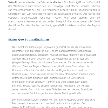
Skiweltmeisterschaften im Februar und März 2021
. Nach 1987 und 2005 findet
der Wettbewerb zum dritten Mal im Oberallgäu statt. Wieder werden Scharen
von Wintersportfans zu Fell- und Nebelhorn pilgern. 10.000 Einwohner leben in
Oberstdorf, zur WM wird das 30-fache an Zuschauern erwartet. Das werde ein
Volksfest, prognostiziert Johannes Rydzek. Wie aber stemmt eine so
überschaubare Gemeinde ein so großes Ereignis? Was kostet diese WM? Wird
der (Um-) Bau der Stadien nachhaltig gestaltet? Inwiefern profitiert die Region
davon?
Status Quo Baumaßnahmen
Die FIS hat seit 2005 einige Regularien geändert, auf die die Gemeinde
Oberstdorf nun zu reagieren hat. Um das Langlaufstadion Ried und die
Skisprungschanzen zu erneuern, müssen rund 40 Millionen Euro investiert
werden. Im Jahr 2005 beliefen sich die Kosten nur auf ein Drittel des
jetzigen Betrags. Rund 20 Millionen Euro werden für die bevorstehende
WM vom Freistaat Bayern übernommen, 8 Millionen Euro zahlen die
Gemeinde Oberstdorf und der Landkreis Allgäu. Investiert wird zum
Beispiel in die Loipen, die eine Breite von 16 Metern haben müssen. Zwei
Drittel des Geldes fließen in das Langlaufstadion. So verkündete
Projektleiter Florian Speigl im Rahmen des Dein Winter. Dein Sport.
Summits freudig, dass es endlich vernünftige Toiletten an der Anlage
geben werde. Doch nicht nur neue Toiletten werden gebaut. Es entsteht
auch ein neues Funktionsgebäude und eine Trainingskalthalle.
Die touristischen Loipen werden von den Leistungssport-Loipen getrennt.
Das ganze Loipensystem am Langlaufstadion wird ausgebaut. Der
bekannte Egli-Hügel musste dafür schon weichen. Er wurde abgetragen