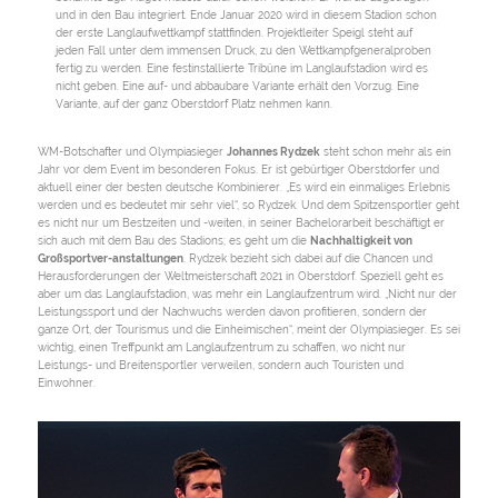
und in den Bau integriert. Ende Januar 2020 wird in diesem Stadion schon
der erste Langlaufwettkampf stattfinden. Projektleiter Speigl steht auf
jeden Fall unter dem immensen Druck, zu den Wettkampfgeneralproben
fertig zu werden. Eine festinstallierte Tribüne im Langlaufstadion wird es
nicht geben. Eine auf- und abbaubare Variante erhält den Vorzug. Eine
Variante, auf der ganz Oberstdorf Platz nehmen kann.
WM-Botschafter und Olympiasieger
Johannes Rydzek
steht schon mehr als ein
Jahr vor dem Event im besonderen Fokus. Er ist gebürtiger Oberstdorfer und
aktuell einer der besten deutsche Kombinierer. „Es wird ein einmaliges Erlebnis
werden und es bedeutet mir sehr viel“, so Rydzek. Und dem Spitzensportler geht
es nicht nur um Bestzeiten und -weiten, in seiner Bachelorarbeit beschäftigt er
sich auch mit dem Bau des Stadions; es geht um die
Nachhaltigkeit von
Großsportver-anstaltungen
. Rydzek bezieht sich dabei auf die Chancen und
Herausforderungen der Weltmeisterschaft 2021 in Oberstdorf. Speziell geht es
aber um das Langlaufstadion, was mehr ein Langlaufzentrum wird. „Nicht nur der
Leistungssport und der Nachwuchs werden davon profitieren, sondern der
ganze Ort, der Tourismus und die Einheimischen“, meint der Olympiasieger. Es sei
wichtig, einen Treffpunkt am Langlaufzentrum zu schaffen, wo nicht nur
Leistungs- und Breitensportler verweilen, sondern auch Touristen und
Einwohner.