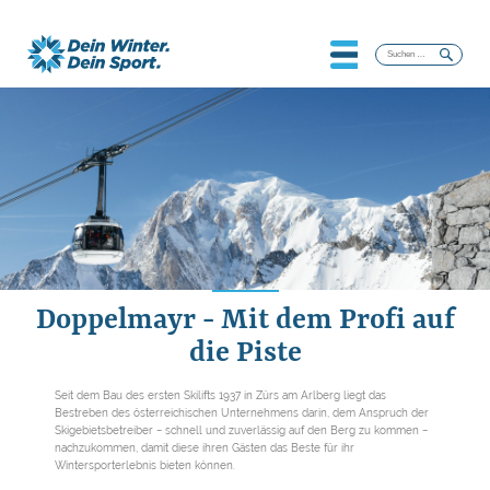
Suchen
nach:
Doppelmayr - Mit dem Profi auf
die Piste
Seit dem Bau des ersten Skilifts 1937 in Zürs am Arlberg liegt das
Bestreben des österreichischen Unternehmens darin, dem Anspruch der
Skigebietsbetreiber − schnell und zuverlässig auf den Berg zu kommen −
nachzukommen, damit diese ihren Gästen das Beste für ihr
Wintersporterlebnis bieten können.