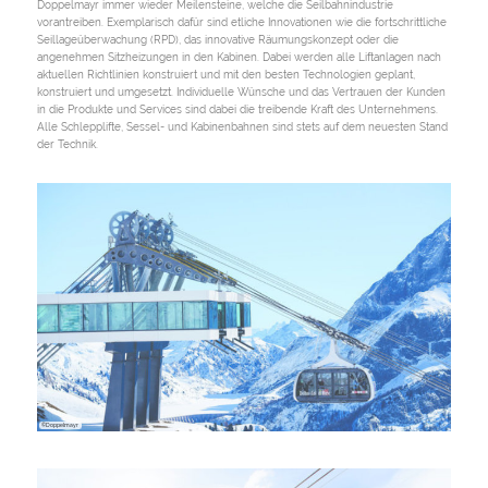
Doppelmayr immer wieder Meilensteine, welche die Seilbahnindustrie
vorantreiben. Exemplarisch dafür sind etliche Innovationen wie die fortschrittliche
Seillageüberwachung (RPD), das innovative Räumungskonzept oder die
angenehmen Sitzheizungen in den Kabinen. Dabei werden alle Liftanlagen nach
aktuellen Richtlinien konstruiert und mit den besten Technologien geplant,
konstruiert und umgesetzt. Individuelle Wünsche und das Vertrauen der Kunden
in die Produkte und Services sind dabei die treibende Kraft des Unternehmens.
Alle Schlepplifte, Sessel- und Kabinenbahnen sind stets auf dem neuesten Stand
der Technik.
©Doppelmayr