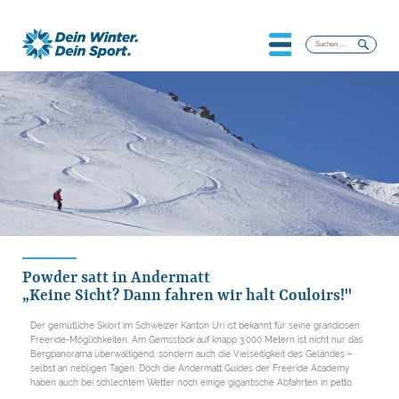
Suchen
nach:
Powder satt in Andermatt
„Keine Sicht? Dann fahren wir halt Couloirs!"
Der gemütliche Skiort im Schweizer Kanton Uri ist bekannt für seine grandiosen
Freeride-Möglichkeiten. Am Gemsstock auf knapp 3.000 Metern ist nicht nur das
Bergpanorama überwältigend, sondern auch die Vielseitigkeit des Geländes –
selbst an nebligen Tagen. Doch die Andermatt Guides der Freeride Academy
haben auch bei schlechtem Wetter noch einige gigantische Abfahrten in petto.