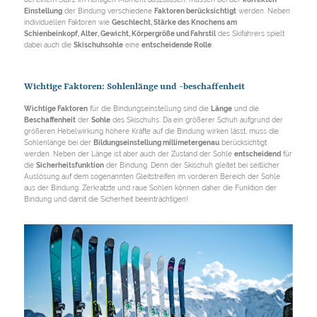
Einstellung
der Bindung verschiedene
Faktoren berücksichtigt
werden. Neben
individuellen Faktoren wie
Geschlecht, Stärke des Knochens am
Schienbeinkopf, Alter, Gewicht, Körpergröße und Fahrstil
des Skifahrers spielt
dabei auch die
Skischuhsohle
eine
entscheidende Rolle
.
Wichtige Faktoren: Sohlenlänge und -beschaffenheit
Wichtige Faktoren
für die Bindungseinstellung sind die
Länge
und die
Beschaffenheit
der
Sohle
des Skischuhs. Da ein größerer Schuh aufgrund der
größeren Hebelwirkung höhere Kräfte auf die Bindung wirken lässt, muss die
Sohlenlänge bei der
Bildungseinstellung millimetergenau
berücksichtigt
werden. Neben der Länge ist aber auch der Zustand der Sohle
entscheidend
für
die
Sicherheitsfunktion
der Bindung. Denn der Skischuh gleitet bei seitlicher
Auslösung auf dem sogenannten Gleitstreifen im vorderen Bereich der Sohle
aus der Bindung. Zerkratzte und raue Sohlen können daher die Funktion der
Bindung und damit die Sicherheit beeinträchtigen!