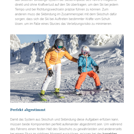
direkt und ohne Kraftverlust auf den Ski übertragen, um den Ski bei jedem
Tempo und bei Richtungswechseln präzise führen zu können. Zum
anderen muss die Skibindung im Zusammenspiel mit dem Skischuh dafür
sorgen, dass sich die Ski bei Auftreten bestimmter Kräfte vom Schuh
lösen, um im Falle eines Sturzes das Verletzungsrisiko zu minimieren.
© Hochkönig Tourismus
Perfekt abgestimmt
Damit das System aus Skischuh und Skibindung diese Aufgaben erfüllen kann,
müssen beide Komponenten perfekt aufeinander abgestimmt sein. Um während
des Fahrens einen festen Halt des Skischuhs zu gewährleisten und andererseits
bei einem Sturz im richtigen Moment auszulösen, müssen bei der
korrekten