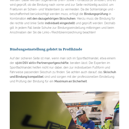
werden. Dabei werden sogenannte Dreh- sowie Frontalstürze simuliert, und es
wird geprüft, ob die Bindung nach vorne und zur Seite rechtzeitig auslöst, um
Frakturen an Schien- und Wadenbein zu vermeiden. Da die Sohlenlänge und -
beschaffenheit berücksichtigt werden muss, erfolgt die
Bindungsprüfung
in
Kombination
mit den dazugehörigen Skischuhen
. Hierzu muss die Bindung für
die rechte und linke Seite
individuell eingestellt
und geprüft werden. Deshalb
gilt: In jedem Fall beide Schuhe zur Bindungseinstellung mitbringen und beim
Anschnallen der Ski die Links-/Rechtskennzeichnung beachten!
Bindungseinstellung gehört in Profihände
Auf der sicheren Seite ist man, wenn man sich im Sportfachhandel, etwa einem
der
1500 DSV aktiv-Partnersportgeschäfte
, beraten lässt. Die Experten im
Sportfachhandel helfen nicht nur dabei, den zur individuellen Fußform und
Fahrweise passenden Skischuh zu finden. Sie achten auch darauf, das
Skischuh
und Bindung kompatibel
sind und sorgen mit der professionellen Einstellung
und Prüfung der Bindung für ein
Maximum an Sicherheit
.