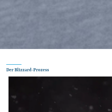
Der Blizzard-Prozess