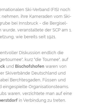
ernationalen Ski-Verband (FIS) noch
cht nehmen, ihre Kameraden vom Ski-
rube bei Innsbruck - die Bergisel-
 wurde, veranstaltete der SCP am 1.
tzung, wie bereits seit 1921.
ntvoller Diskussion endlich die
ertournee", kurz "die Tournee", auf
uck
und
Bischofshofen
waren von
 der Skiverbände Deutschland und
 dabei Berchtesgaden, Füssen und
eingespielte Organisationsteams.
ubs waren, verzichtete man auf eine
berstdorf
in Verbindung zu treten.