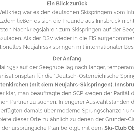
Ein Blick zurück
eltkrieg war es den deutschen Skispringern vom Int
rotzdem ließen es sich die Freunde aus Innsbruck ni
rsten Nachkriegsjahren zum Skispringen auf der Seeg
zuladen. Als der DSV wieder in die FIS aufgenommen
itionelles Neujahrsskispringen mit internationaler Bese
Der Anfang
ai 1952 auf der Seegrube lag nach langer, temperame
nisationsplan für die "Deutsch-Österreichische Spring
rtenkirchen (mit dem Neujahrs-Skispringen), Innsbr
r klar, man beauftragte den SCP wegen der Parität
hen Partner zu suchen. In engerer Auswahl standen
erfügten damals über moderne Sprungschanzen und 
iete dieser Orte zu ähnlich zu denen der Gründer-Cl
der ursprüngliche Plan befolgt, mit dem
Ski-Club O