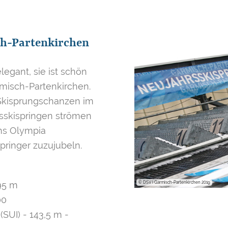
ch-Partenkirchen
legant, sie ist schön
rmisch-Partenkirchen.
 Skisprungschanzen im
rsskispringen strömen
ins Olympia
springer zuzujubeln.
© DSV I Garmisch-Partenkirchen 2019
95 m
00
UI) - 143,5 m -