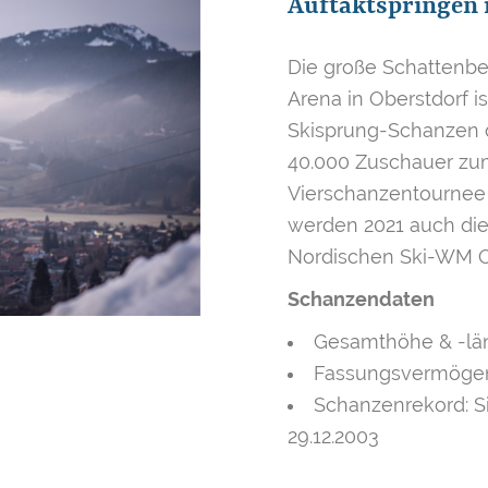
Auftaktspringen 
Die große Schattenb
Arena in Oberstdorf i
Skisprung-Schanzen de
40.000 Zuschauer zum
Vierschanzentournee 
werden 2021 auch di
Nordischen Ski-WM Ob
Schanzendaten
Gesamthöhe & -län
Fassungsvermögen 
Schanzenrekord: Si
29.12.2003