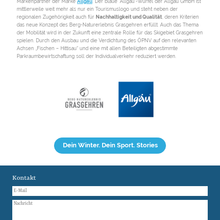
Markenpartner der Marke
Allgäu
. Der blaue "Allgäu"-Würfel der Allgäu GmbH ist
mittlerweile weit mehr als nur ein Tourismuslogo und steht neben der
regionalen Zugehörigkeit auch für
Nachhaltigkeit und Qualität
, deren Kriterien
das neue Konzept des Berg-Naturerlebnis Grasgehren erfüllt. Auch das Thema
der Mobilität wird in der Zukunft eine zentrale Rolle für das Skigebiet Grasgehren
spielen. Durch den Ausbau und die Verdichtung des ÖPNV auf den relevanten
Achsen „Fischen – Hittisau“ und eine mit allen Beteiligten abgestimmte
Parkraumbewirtschaftung soll der Individualverkehr reduziert werden.
Dein Winter. Dein Sport. Stories
Kontakt