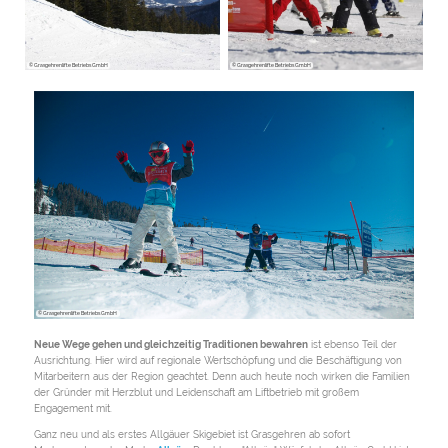
© Grasgehrenlifte Betriebs GmbH
© Grasgehrenlifte Betriebs GmbH
© Grasgehrenlifte Betriebs GmbH
Neue Wege gehen und gleichzeitig Traditionen bewahren
ist ebenso Teil der
Ausrichtung. Hier wird auf regionale Wertschöpfung und die Beschäftigung von
Mitarbeitern aus der Region geachtet. Denn auch heute noch wirken die Familien
der Gründer mit Herzblut und Leidenschaft am Liftbetrieb mit großem
Engagement mit.
Ganz neu und als erstes Allgäuer Skigebiet ist Grasgehren ab sofort