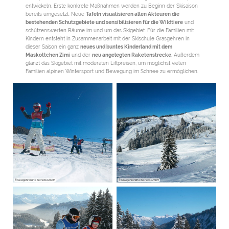
entwickeln. Erste konkrete Maßnahmen werden zu Beginn der Skisaison
bereits umgesetzt. Neue
Tafeln visualisieren allen Akteuren die
bestehenden Schutzgebiete und sensibilisieren für die Wildtiere
und
schützenswerten Räume im und um das Skigebiet. Für die Familien mit
Kindern entsteht in Zusammenarbeit mit der Skischule Grasgehren in
dieser Saison ein ganz
neues und buntes Kinderland mit dem
Maskottchen Zimi
und der
neu angelegten Raketenstrecke
. Außerdem
glänzt das Skigebiet mit moderaten Liftpreisen, um möglichst vielen
Familien alpinen Wintersport und Bewegung im Schnee zu ermöglichen.
© Grasgehrenlifte Betriebs GmbH
© Grasgehrenlifte Betriebs GmbH