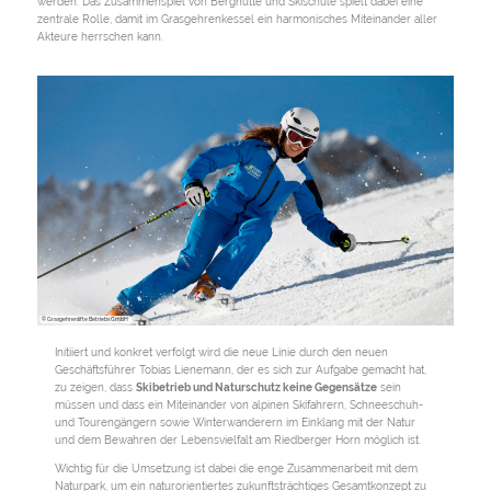
werden. Das Zusammenspiel von Berghütte und Skischule spielt dabei eine
zentrale Rolle, damit im Grasgehrenkessel ein harmonisches Miteinander aller
Akteure herrschen kann.
© Grasgehrenlifte Betriebs GmbH
Initiiert und konkret verfolgt wird die neue Linie durch den neuen
Geschäftsführer Tobias Lienemann, der es sich zur Aufgabe gemacht hat,
zu zeigen, dass
Skibetrieb und Naturschutz keine Gegensätze
sein
müssen und dass ein Miteinander von alpinen Skifahrern, Schneeschuh-
und Tourengängern sowie Winterwanderern im Einklang mit der Natur
und dem Bewahren der Lebensvielfalt am Riedberger Horn möglich ist.
Wichtig für die Umsetzung ist dabei die enge Zusammenarbeit mit dem
Naturpark, um ein naturorientiertes zukunftsträchtiges Gesamtkonzept zu