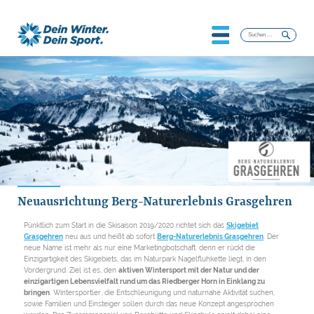
Suchen
nach:
Neuausrichtung Berg-Naturerlebnis Grasgehren
Pünktlich zum Start in die Skisaison 2019/2020 richtet sich das
Skigebiet
Grasgehren
neu aus und heißt ab sofort
Berg-Naturerlebnis Grasgehren
. Der
neue Name ist mehr als nur eine Marketingbotschaft, denn er rückt die
Einzigartigkeit des Skigebiets, das im Naturpark Nagelfluhkette liegt, in den
Vordergrund. Ziel ist es, den
aktiven Wintersport mit der Natur und der
einzigartigen Lebensvielfalt rund um das Riedberger Horn in Einklang zu
bringen
. Wintersportler, die Entschleunigung und naturnahe Aktivität suchen,
sowie Familien und Einsteiger sollen durch das neue Konzept angesprochen