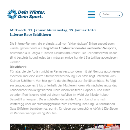
Suchen
nach:
Mittwoch, 22. Januar bis Samstag, 25. Januar 2020
Inferno Race Schilthorn
Die Inferno-Rennen, die erstmals 1928 von "skiverrückten" Briten ausgetragen
wurde, gelten heute als die
größten Amateurrennen des weltweiten Skisports
,
bestehend aus Langlauf, Riesen-Slalom und Abfahrt. Die Teilnehmerzahl ist auf
1850 beschränkt und jedes Jahr müssen einige hundert Startwillige abgewiesen
werden.
Die Abfahrt:
Für alle, die die Abfahrt nicht im Rennstress, sondern mit viel Genuss absolvieren
möchten, hier eine kurze Streckenbeschreibung: Der Start liegt unterhalb vom
Kleinen Schilthorn. Von hier geht's durchs Engetal zur Schilthornhütte. Es folgt
ein langgezogenes S bis unterhalb der Muttlerenhoren. Als nächstes muss das
Kanonenrohr bewältigt werden. Nach einem weiteren Doppel-S und einer
scharfen Rechtskurve wird bei einem Aufstieg im Wald der Maulerhubel-
Sessellift unterquert. Die anschließende leichte Abfahrt bringt uns nach
Winteregg über die Wintereggbrücke zum Forstweg Richtung Lauterbrunnen.
Gute Skifahrer benötigen ca. 45 min. für diese wunderschöne Abfahrt. Die Sieger
im Rennen weniger als 15 Minuten.