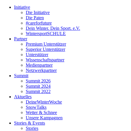
Initiative
Die Initiative
Die Paten
#careforfuture
Dein Winter. Dein Sport. e.V.
WintersportSCHULE
Partner
Premium Unterstützer
Superior Unterstützer
Unterstützer
Wissenschaftspartner
Medienpartner
Netzwerkpartner
Summit
Summit 2026
Summit 2024
Summit 2022
Aktuelles
DeineWinterWoche
SnowTalks
Wetter & Schnee
Unsere Kampagnen
Stories & Events
Stories