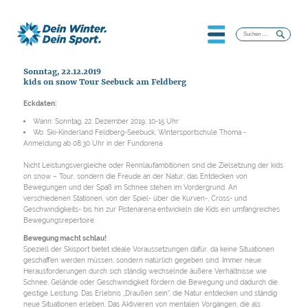
Suchen
nach:
Sonntag, 22.12.2019
kids on snow Tour Seebuck am Feldberg
Eckdaten:
Wann: Sonntag, 22. Dezember 2019; 10-15 Uhr
Wo: Ski-Kinderland Feldberg-Seebuck, Wintersportschule Thoma -
Anmeldung ab 08:30 Uhr in der Fundorena
Nicht Leistungsvergleiche oder Rennlaufambitionen sind die Zielsetzung der kids
on snow – Tour, sondern die Freude an der Natur, das Entdecken von
Bewegungen und der Spaß im Schnee stehen im Vordergrund. An
verschiedenen Stationen, von der Spiel- über die Kurven-, Cross- und
Geschwindigkeits- bis hin zur Pistenarena entwickeln die Kids ein umfangreiches
Bewegungsrepertoire.
Bewegung macht schlau!
Speziell der Skisport bietet ideale Voraussetzungen dafür, da keine Situationen
geschaffen werden müssen, sondern natürlich gegeben sind. Immer neue
Herausforderungen durch sich ständig wechselnde äußere Verhältnisse wie
Schnee, Gelände oder Geschwindigkeit fördern die Bewegung und dadurch die
geistige Leistung. Das Erlebnis „Draußen sein“, die Natur entdecken und ständig
neue Situationen erleben. Das Aktivieren von mentalen Vorgängen, die als