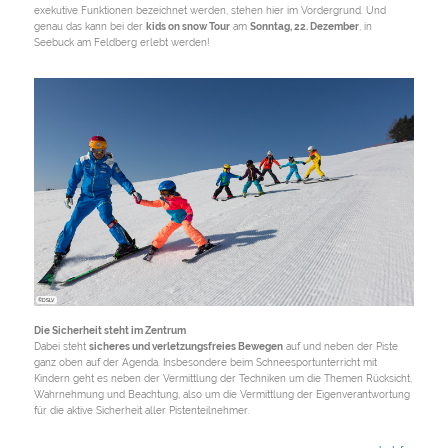
exekutive Funktionen bezeichnet werden, stehen hier im Vordergrund. Und
genau das kann bei der
kids on snow Tour
am
Sonntag, 22. Dezember
, in
Seebuck am Feldberg erlebt werden!
©DSLV
Die Sicherheit steht im Zentrum
Dabei steht
sicheres und verletzungsfreies Bewegen
auf und neben der Piste
ganz oben auf der Agenda. Insbesondere beim Schneesportunterricht mit
Kindern geht es neben der Vermittlung der Techniken um die Themen Rücksicht,
Wahrnehmung und Beachtung, also um die Vermittlung der Eigenverantwortung
für die aktive Sicherheit aller Pistenteilnehmer.