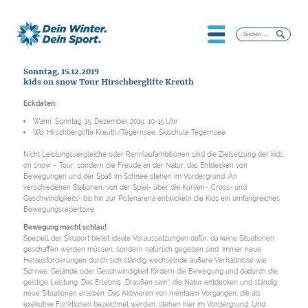
Suchen
nach:
Sonntag, 15.12.2019
kids on snow Tour Hirschberglifte Kreuth
Eckdaten:
Wann: Sonntag, 15. Dezember 2019; 10-15 Uhr
Wo: Hirschberglifte Kreuth/Tegernsee, Skischule Tegernsee
Nicht Leistungsvergleiche oder Rennlaufambitionen sind die Zielsetzung der kids
on snow – Tour, sondern die Freude an der Natur, das Entdecken von
Bewegungen und der Spaß im Schnee stehen im Vordergrund. An
verschiedenen Stationen, von der Spiel- über die Kurven-, Cross- und
Geschwindigkeits- bis hin zur Pistenarena entwickeln die Kids ein umfangreiches
Bewegungsrepertoire.
Bewegung macht schlau!
Speziell der Skisport bietet ideale Voraussetzungen dafür, da keine Situationen
geschaffen werden müssen, sondern natürlich gegeben sind. Immer neue
Herausforderungen durch sich ständig wechselnde äußere Verhältnisse wie
Schnee, Gelände oder Geschwindigkeit fördern die Bewegung und dadurch die
geistige Leistung. Das Erlebnis „Draußen sein“, die Natur entdecken und ständig
neue Situationen erleben. Das Aktivieren von mentalen Vorgängen, die als
exekutive Funktionen bezeichnet werden, stehen hier im Vordergrund. Und