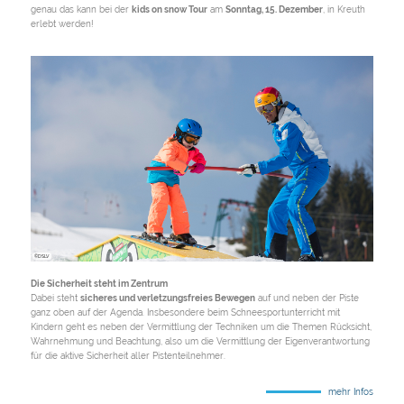
genau das kann bei der
kids on snow Tour
am
Sonntag, 15. Dezember
, in Kreuth
erlebt werden!
©DSLV
Die Sicherheit steht im Zentrum
Dabei steht
sicheres und verletzungsfreies Bewegen
auf und neben der Piste
ganz oben auf der Agenda. Insbesondere beim Schneesportunterricht mit
Kindern geht es neben der Vermittlung der Techniken um die Themen Rücksicht,
Wahrnehmung und Beachtung, also um die Vermittlung der Eigenverantwortung
für die aktive Sicherheit aller Pistenteilnehmer.
mehr Infos