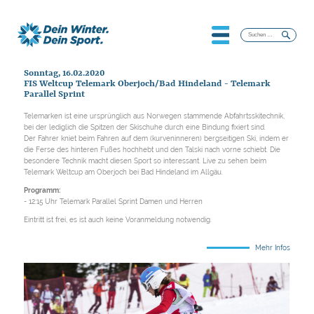
Suchen
nach:
Sonntag, 16.02.2020
FIS Weltcup Telemark Oberjoch/Bad Hindeland - Telemark
Parallel Sprint
Telemarken ist eine ursprünglich aus Norwegen stammende Abfahrtsskitechnik,
bei der lediglich die Spitzen der Skischuhe durch eine Bindung fixiert sind.
Der Fahrer kniet beim Fahren auf dem (kurveninneren) bergseitigen Ski, indem er
die Ferse des hinteren Fußes hochhebt und den Talski nach vorne schiebt. Die
besondere Technik macht diesen Sport so interessant. Live zu sehen beim
Telemark Weltcup am Oberjoch bei Bad Hindeland im Allgäu.
Programm:
- 12:15 Uhr Telemark Parallel Sprint Damen und Herren
Eintritt ist frei, es ist auch keine Voranmeldung notwendig.
Mehr Infos