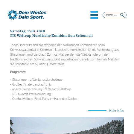
Suchen
nach:
Samstag, 15.02.2020
FIS Weltcup Nordische Kombination Schonach
Jedes Jahr trifft sich die Weltelite der Nordischen Kombinierer beim
Schwarzwaldpokal in Schonach. Nordische Kombination ist die Verbindung aus
Skispringen und Langlauf. Zum 54. Mal werden die Wettkämpfe um den
traditionsreichen Schwarzwaldpokal ausgetragen. Bereits zum fünften Mal das
Weltcupfinale am 14. und 15. März 2020.
Programm:
- Skispringen, 2 Wertungsdurchgänge
- Großes Finale Langlauf 15 km
- anschl. Siegerehrung FIS Gesamt-Weltcup
- NC Awards Preisverleihung
- Große Weltcup-Final-Party im Haus des Gastes
Mehr Infos