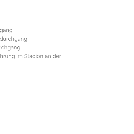
hgang
sdurchgang
urchgang
hrung im Stadion an der