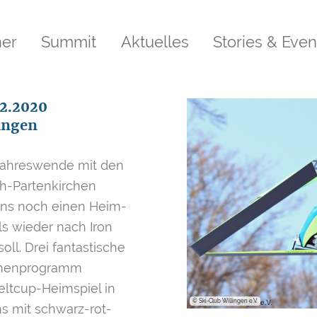
ner
Summit
Aktuelles
Stories & Even
02.2020
ingen
Jahreswende mit den
ch-Partenkirchen
ans noch einen Heim-
ls wieder nach Iron
l. Drei fantastische
hmenprogramm
eltcup-Heimspiel in
© Ski-Club Willingen e.V.
s mit schwarz-rot-