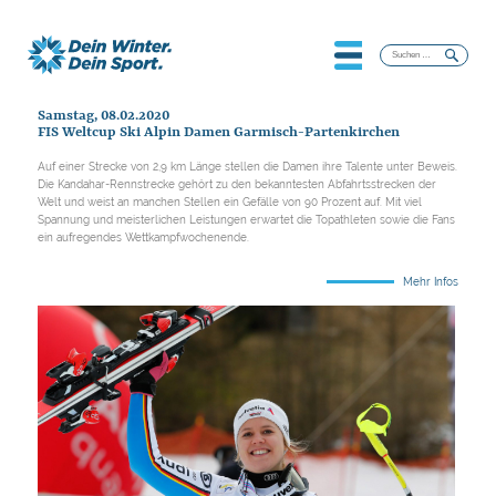
Suchen
nach:
Samstag, 08.02.2020
FIS Weltcup Ski Alpin Damen Garmisch-Partenkirchen
Auf einer Strecke von 2,9 km Länge stellen die Damen ihre Talente unter Beweis.
Die Kandahar-Rennstrecke gehört zu den bekanntesten Abfahrtsstrecken der
Welt und weist an manchen Stellen ein Gefälle von 90 Prozent auf. Mit viel
Spannung und meisterlichen Leistungen erwartet die Topathleten sowie die Fans
ein aufregendes Wettkampfwochenende.
Mehr Infos