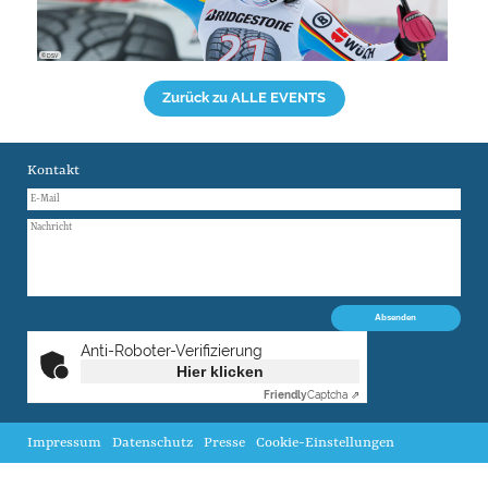
© DSV
Zurück zu ALLE EVENTS
Kontakt
Anti-Roboter-Verifizierung
Hier klicken
Friendly
Captcha ⇗
Impressum
Datenschutz
Presse
Cookie-Einstellungen