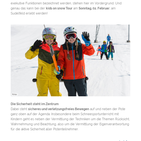
exekutive Funktionen bezeichnet werden, stehen hier im Vordergrund. Und
genau das kann bei der
kids on snow Tour
am
Sonntag, 02. Februar
, am
Sudelfeld erlebt werden!
©DSLV
Die Sicherheit steht im Zentrum
Dabei steht
sicheres und verletzungsfreies Bewegen
auf und neben der Piste
ganz oben auf der Agenda. Insbesondere beim Schneesportunterricht mit
Kindern geht es neben der Vermittlung der Techniken um die Themen Rücksicht,
Wahrnehmung und Beachtung, also um die Vermittlung der Eigenverantwortung
für die aktive Sicherheit aller Pistenteilnehmer.