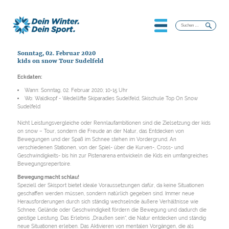
Suchen
nach:
Sonntag, 02. Februar 2020
kids on snow Tour Sudelfeld
Eckdaten:
Wann: Sonntag, 02. Februar 2020; 10-15 Uhr
Wo: Waldkopf - Wedellifte Skiparadies Sudelfeld, Skischule Top On Snow
Sudelfeld
Nicht Leistungsvergleiche oder Rennlaufambitionen sind die Zielsetzung der kids
on snow – Tour, sondern die Freude an der Natur, das Entdecken von
Bewegungen und der Spaß im Schnee stehen im Vordergrund. An
verschiedenen Stationen, von der Spiel- über die Kurven-, Cross- und
Geschwindigkeits- bis hin zur Pistenarena entwickeln die Kids ein umfangreiches
Bewegungsrepertoire.
Bewegung macht schlau!
Speziell der Skisport bietet ideale Voraussetzungen dafür, da keine Situationen
geschaffen werden müssen, sondern natürlich gegeben sind. Immer neue
Herausforderungen durch sich ständig wechselnde äußere Verhältnisse wie
Schnee, Gelände oder Geschwindigkeit fördern die Bewegung und dadurch die
geistige Leistung. Das Erlebnis „Draußen sein“, die Natur entdecken und ständig
neue Situationen erleben. Das Aktivieren von mentalen Vorgängen, die als