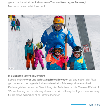
genau das kann bei der
kids on snow Tour
am
Samstag, 01. Februar
, in
Menzenschwand erlebt werden!
©DSLV
Die Sicherheit steht im Zentrum
Dabei steht
sicheres und verletzungsfreies Bewegen
auf und neben der Piste
ganz oben auf der Agenda. Insbesondere beim Schneesportunterricht mit
Kindern geht es neben der Vermittlung der Techniken um die Themen Rücksicht,
Wahrnehmung und Beachtung, also um die Vermittlung der Eigenverantwortung
für die aktive Sicherheit aller Pistenteilnehmer.
mehr Infos