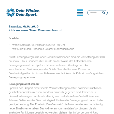
Suchen
nach:
Samstag, 01.02.2020
kids on snow Tour Menzenschwand
Eckdaten:
Wann: Samstag, 01. Februar 2020; 12 - 16 Uhr
Wo: Skilift Mösle, Skischule Gfrörer Menzenschwand
Nicht Leistungsvergleiche oder Rennlaufambitionen sind die Zielsetzung der kids
on snow – Tour, sondern die Freude an der Natur, das Entdecken von
Bewegungen und der Spaß im Schnee stehen im Vordergrund. An
verschiedenen Stationen, von der Spiel- über die Kurven-, Cross- und
Geschwindigkeits- bis hin zur Pistenarena entwickeln die Kids ein umfangreiches
Bewegungsrepertoire.
Bewegung macht schlau!
Speziell der Skisport bietet ideale Voraussetzungen dafür, da keine Situationen
geschaffen werden müssen, sondern natürlich gegeben sind. Immer neue
Herausforderungen durch sich ständig wechselnde äußere Verhältnisse wie
Schnee, Gelände oder Geschwindigkeit fördern die Bewegung und dadurch die
geistige Leistung. Das Erlebnis „Draußen sein“, die Natur entdecken und ständig
neue Situationen erleben. Das Aktivieren von mentalen Vorgängen, die als
exekutive Funktionen bezeichnet werden, stehen hier im Vordergrund. Und