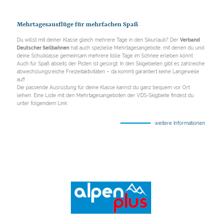
Mehrtagesausflüge für mehrfachen Spaß
Du willst mit deiner Klasse gleich mehrere Tage in den Skiurlaub? Der
Verband
Deutscher Seilbahnen
hat auch spezielle Mehrtagesangebote, mit denen du und
deine Schulklasse gemeinsam mehrere tolle Tage im Schnee erleben könnt.
Auch für Spaß abseits der Pisten ist gesorgt: In den Skigebieten gibt es zahlreiche
abwechslungsreiche Freizeitaktivitäten – da kommt garantiert keine Langeweile
auf!
Die passende Ausrüstung für deine Klasse kannst du ganz bequem vor Ort
leihen. Eine Liste mit den Mehrtagesangeboten der VDS-Skigbiete findest du
unter folgendem Link:
weitere Informationen