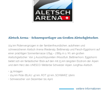
Aletsch Arena - Schneesportlager am Großen Aletschgletscher.
104 km Pistenvergnügen in der familienfreundlichen, autofreien und
schneesicheren Aletsch Arena (Riederalp, Bettmeralp und Fiesch-Eggishorn) auf
einer prächtigen Sonnenterrasse (1'845 – 2'869 m ü. M.) am großen
Aletschgletscher. Von 3 Aussichtspunkten (Moosfluh, Bettmerhorn, Eggishorn)
bietet sich ein fantastischer Blick auf den mit 23 km längsten Eisstrom der Alpen
und dem Herz des UNESCO-Welterbe Schweizer Alpen Jungfrau-Aletsch.
• 35 Anlagen
• 104 km Piste (BLAU: 42 km, ROT: 50 km, SCHWARZ: 12km)
• Schneesicher von Dezember bis April
weitere Informationen