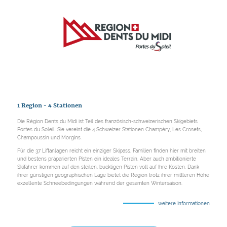
1 Region - 4 Stationen
Die Région Dents du Midi ist Teil des französisch-schweizerischen Skigebiets
Portes du Soleil. Sie vereint die 4 Schweizer Stationen Champéry, Les Crosets,
Champoussin und Morgins.
Für die 37 Liftanlagen reicht ein einziger Skipass. Familien finden hier mit breiten
und bestens präparierten Pisten ein ideales Terrain. Aber auch ambitionierte
Skifahrer kommen auf den steilen, buckligen Pisten voll auf Ihre Kosten. Dank
ihrer günstigen geographischen Lage bietet die Region trotz ihrer mittleren Höhe
exzellente Schneebedingungen während der gesamten Wintersaison.
weitere Informationen