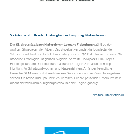
Skicircus Saalbach Hinterglemm Leogang Fieberbrunn
Der
Skicircus Saalbach Hinterglemm Leogang Fieberbrunn
zählt zu den
größten Skigebieten der Alpen. Das Skigebiet verbindet die Bundesländer
Salzburg und Tirol und bietet abwechslungsreiche 270 Pistenkilometer sowie 70
moderne Liftanlagen. Im ganzen Skigebiet verteilte Snowparks, Fun Slopes,
Flutlichtpisten und Rodelbahnen machen die Region zum absoluten Top-
Highlight für Schulsportwochen und Klassenfahrten. Anfängerfreundliche
Bereiche, SkiMovie- und Speedstrecken, Snow Trails und ein Snowtubing-Areal
sorgen für Action und Spaß bei Schulklassen. Für die passende Unterkunft ist in
einem der zahlreichen Jugendgästehäuser der Region gesorgt.
weitere Informationen