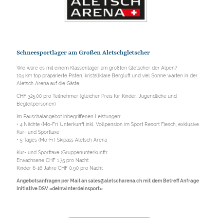
Schneesportlager am Großen Aletschgletscher
Wie wäre es mit einem Klassenlager am größten Gletscher der Alpen?
104 km top präparierte Pisten, kristallklare Bergluft und viel Sonne warten in der
Aletsch Arena auf die Gäste.
CHF 325.00 pro Teilnehmer (gleicher Preis für Kinder, Jugendliche und
Begleitpersonen)
Im Pauschalangebot inbegriffenen Leistungen:
• 4 Nächte (Mo-Fr) Unterkunft inkl. Vollpension im Sport Resort Fiesch, exklusive
Kur- und Sporttaxe
• 5-Tages (Mo-Fr) Skipass Aletsch Arena
Kur- und Sporttaxe (Gruppenunterkunft):
Erwachsene CHF 1.75 pro Nacht
Kinder 6-16 Jahre CHF 0.90 pro Nacht
Angebotsanfragen per Mail an sales@aletscharena.ch mit dem Betreff Anfrage
Initiative DSV «deinwinterdeinsport»