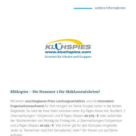
weitere Informationen
Klühspies – Die Nummer 1 für Skiklassenfahrten!
Mit einem
unschlagbaren Preis-Leistungsverhältnis
und mit
minimalem
Organisationsaufwand
für Dich bringen wir Deine Gruppe sicher in die besten
Skigebiete. Du hast die freie Wahl zwischen einer 8,5-Tages-Reise inkl. Busfahrt, 7
Übernachtungen/ Vollpension und 6-Tages-Skipass
ab 309,- €
oder außerhalb
der Wochenenden von Montag bis Freitag inkl. 4 Übernachtungen/Vollpension
und 4-Tages-Skipass
ab 199,- €
. Wie immer gilt für alle Klühspies-Angebote:
Jeder 12. Teilnehmer reist frei! Sensationell, oder? Wir freuen uns auf Deine
Anfrage!