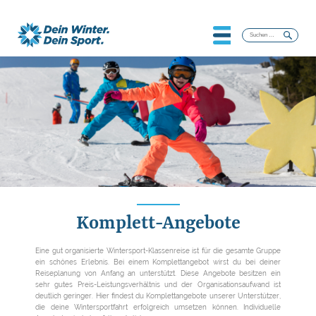
Suchen
nach:
Komplett-Angebote
Eine gut organisierte Wintersport-Klassenreise ist für die gesamte Gruppe
ein schönes Erlebnis. Bei einem Komplettangebot wirst du bei deiner
Reiseplanung von Anfang an unterstützt. Diese Angebote besitzen ein
sehr gutes Preis-Leistungsverhältnis und der Organisationsaufwand ist
deutlich geringer. Hier findest du Komplettangebote unserer Unterstützer,
die deine Wintersportfahrt erfolgreich umsetzen können. Individuelle