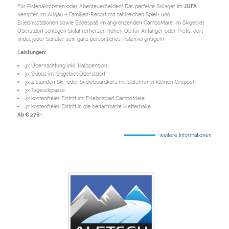
Für Pistenakrobaten oder Abenteuerhelden! Das perfekte Skilager im
JUFA
Kempten im Allgäu – Familien-Resort mit zahlreichen Spiel- und
Erlebnisstationen sowie Badespaß im angrenzenden CamboMare. Im Skigebiet
Oberstdorf schlagen Skifahrerherzen höher. Ob für Anfänger oder Profis, dort
findet jeder Schüler sein ganz persönliches Pistenvergnügen!
Leistungen:
4x Übernachtung inkl. Halbpension
3x Skibus ins Skigebiet Oberstdorf
3x 4 Stunden Ski- oder Snowboardkurs mit Skilehrer in kleinen Gruppen
3x Tagesskipässe
4x kostenfreier Eintritt ins Erlebnisbad CamboMare
4x kostenfreier Eintritt in die benachbarte Kletterhalle
Ab € 276,-
weitere Informationen