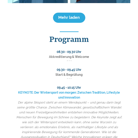
Mehr laden
Programm
08.30 - 09.30 Uhr
Akkreditierung & Welcome
* * *
09.30 - 09.45 Uhr
Start & Begrüßung
* * *
09.45 - 10.15 Uhr
KEYNOTE: Der Wintersport von morgen: Zwischen Tradition, Lifestyle
und Innovation
Der alpine Skisport steht an einem Wendepunkt – und genau darin liegt
seine größte Chance. Zwischen Klimawandel, gesellschaftlichem Wandel
und neuen Freizeitgewohnheiten entstehen innovative Möglichkeiten,
Menschen für Bewegung im Schnee zu begeistern. Die Keynote zeigt auf,
wie sich der Wintersport entwickeln kann, ohne seine Wurzeln zu
verlieren: als emotionales Erlebnis, als nachhaltiger Lifestyle und als
inspirierende Bewegung für kommende Generationen. Wie ist die
Ausgangssituation in Deutschland? Welche Innovationen prägen die