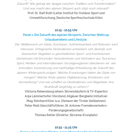
Zukunft? Wie gelingt der Spagat zwischen Tradition und Transformation?
Und was macht den alpinen Skisport auch 2050 noch relevant?
Prof. Dr. Ralf Roth (Leiter Institut für Outdoor Sport und
Umweltforschung, Deutsche Sporthochschule Köln)
* * *
10.15 - 10.55 Uhr
Panel 1: Die Zukunft des alpinen Skisports: Zwischen Weltcup,
Urlaubserlebnis und Lifestyle.
Der Wettbewerb um Gäste, Zuschauer, Aufmerksamkeit und Relevanz wird
intensiver. Erfolgreiche Destinationen entwickeln sich deshalb vom
klassischen Skigebiet zu ganzheitlichen Sport- und Eventräumen.
Gemeinsam mit führenden Vertreterinnen und Vertretern aus Tourismus,
Sport, Medien und internationalen Vorzeigeregionen diskutieren wir, wie
Innovation, Inszenierung und nachhaltige Entwicklung die Zukunft des
alpinen Wintersports prägen. Welche Erwartungen haben die Gäste von
morgen? Welche Rolle spielen Digitalisierung, Emotionen und
Vermarktung? Und wie schaffen es Destinationen und Skigebiete, ihre
Strahlkraft langfristig zu sichern?
Viktoria Rebensburg (ehem. Skirennläuferin & TV-Expertin)
Anja Lämmerhofer (Vorstand, Allgäuer Bergbahn Initiative)
Mag. Reinhard Klier (u.a. Obmann der Tiroler Seilbahnen)
Peter Mall (Geschäftsführer, St. Antoner Fremdenverkehrs-
Förderungsgesellschaft)
Thomas Reiter (Direktor, Skirama-Kronplatz)
* * *
10.55 - 11.25 Uhr