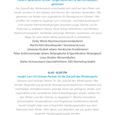
Panel 2: Generation Winter: Junge Menschen für den Schneesport
gewinnen
Die Zukunft des Wintersports entscheidet sich nicht auf den Pisten von
heute, sondern in den Köpfen und Herzen der nächsten Generation. Wie
gewinnen wir Kinder und Jugendliche für Bewegung im Schnee? Wie
schaffen wir moderne Zugänge zum Leistungs- und Nachwuchssport?
Und welche Rahmenbedingungen brauchen junge Talente, um ihr
Potenzial zu entfalten? Dieses Panel bringt Athletinnen und Athleten,
Nachwuchsexperten, Verbände und junge Stimmen zusammen, um neue
Wege für eine starke Wintersportzukunft zu entwickeln.
Emily Wörle (Nachwuchsskirennläuferin)
Martin Nörl (Snowboarder/Snowboardcross)
Johannes Rydzek (ehem. Nordischer Kombinierer)
Peter Schlickenrieder (ehem. Skilangläufer & Sportdirektor Skilanglauf)
Linus Straßer (Skirennläufer)
Stefan Schwarzbach (Geschäftsführer, DSV Marketing GmbH)
* * *
11.25 - 11.50 Uhr
Insight: Lern-Ort Schule: Partner für die Zukunft des Wintersports
Schulen sind zentrale Partner für die Zukunft des Wintersports. Hier
werden Begeisterung geweckt, Bewegungskompetenzen entwickelt und
nachhaltige Verhaltensweisen geprägt. Doch wie gelingt es, Kinder und
Jugendliche trotz veränderter Rahmenbedingungen wieder stärker für
den Winter und den Schnee zu begeistern? Welche innovativen
Schulmodelle, Kooperationen und Programme funktionieren bereits
heute? Insight zeigt zwei erfolgreiche Handlungsansätze aus dem
Netzwerk Dein Winter. Dein Sport. und diskutiert, wie aus guten Ideen
konkrete Handlungskonzepte werden.