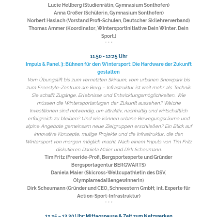
Lucie Hellberg (Studienrätin, Gymnasium Sonthofen)
Anna Großer (Schülerin, Gymnasium Sonthofen)
Norbert Haslach (Vorstand Profi-Schulen, Deutscher Skilehrerverband)
Thomas Ammer (Koordinator, Wintersportinitiative Dein Winter. Dein
Sport.)
* * *
11.50 - 12:25 Uhr
Impuls & Panel 3: Bühnen für den Wintersport: Die Hardware der Zukunft
gestalten
Vom Übungslift bis zum vernetzten Skiraum, vom urbanen Snowpark bis
zum Freestyle-Zentrum am Berg – Infrastruktur ist weit mehr als Technik.
Sie schafft Zugänge, Erlebnisse und Entwicklungsmöglichkeiten. Wie
müssen die Wintersportanlagen der Zukunft aussehen? Welche
Investitionen sind notwendig, um attraktiv, nachhaltig und wirtschaftlich
erfolgreich zu bleiben? Und wie können urbane Bewegungsräume und
alpine Angebote gemeinsam neue Zielgruppen erschließen? Ein Blick auf
innovative Konzepte, mutige Projekte und die Infrastruktur, die den
Wintersport von morgen möglich macht. Nach einem Impuls von Tim Fritz
diskutieren Daniela Maier und Dirk Scheumann.
Tim Fritz (Freeride-Profi, Bergsportexperte und Gründer
Bergsportagentur BERGWÄRTS)
Daniela Maier (Skicross-Weltcupathletin des DSV,
Olympiamedaillengewinnerin)
Dirk Scheumann (Gründer und CEO, Schneestern GmbH; int. Experte für
Action-Sport-Infrastruktur)
* * *
12.25 – 13.30 Uhr: Mittagspause & Zeit zum Netzwerken