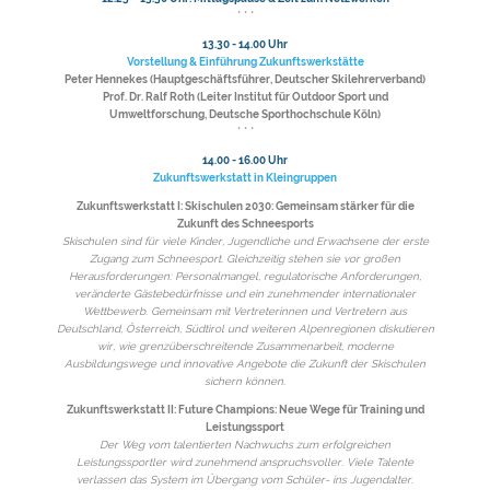
* * *
13.30 - 14.00 Uhr
Vorstellung & Einführung Zukunftswerkstätte
Peter Hennekes (Hauptgeschäftsführer, Deutscher Skilehrerverband)
Prof. Dr. Ralf Roth (Leiter Institut für Outdoor Sport und
Umweltforschung, Deutsche Sporthochschule Köln)
* * *
14.00 - 16.00 Uhr
Zukunftswerkstatt in Kleingruppen
Zukunftswerkstatt I: Skischulen 2030: Gemeinsam stärker für die
Zukunft des Schneesports
Skischulen sind für viele Kinder, Jugendliche und Erwachsene der erste
Zugang zum Schneesport. Gleichzeitig stehen sie vor großen
Herausforderungen: Personalmangel, regulatorische Anforderungen,
veränderte Gästebedürfnisse und ein zunehmender internationaler
Wettbewerb. Gemeinsam mit Vertreterinnen und Vertretern aus
Deutschland, Österreich, Südtirol und weiteren Alpenregionen diskutieren
wir, wie grenzüberschreitende Zusammenarbeit, moderne
Ausbildungswege und innovative Angebote die Zukunft der Skischulen
sichern können.
Zukunftswerkstatt II: Future Champions: Neue Wege für Training und
Leistungssport
Der Weg vom talentierten Nachwuchs zum erfolgreichen
Leistungssportler wird zunehmend anspruchsvoller. Viele Talente
verlassen das System im Übergang vom Schüler- ins Jugendalter.