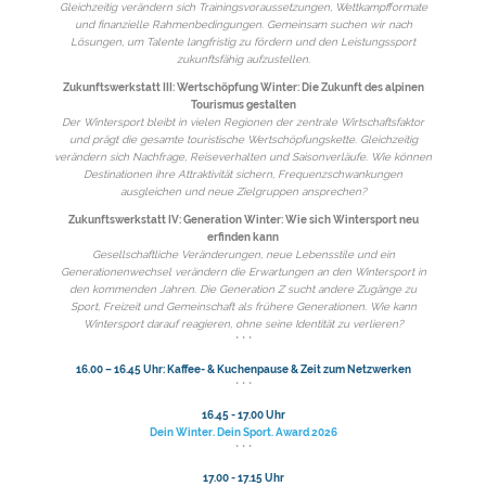
Gleichzeitig verändern sich Trainingsvoraussetzungen, Wettkampfformate
und finanzielle Rahmenbedingungen. Gemeinsam suchen wir nach
Lösungen, um Talente langfristig zu fördern und den Leistungssport
zukunftsfähig aufzustellen.
Zukunftswerkstatt III: Wertschöpfung Winter: Die Zukunft des alpinen
Tourismus gestalten
Der Wintersport bleibt in vielen Regionen der zentrale Wirtschaftsfaktor
und prägt die gesamte touristische Wertschöpfungskette. Gleichzeitig
verändern sich Nachfrage, Reiseverhalten und Saisonverläufe. Wie können
Destinationen ihre Attraktivität sichern, Frequenzschwankungen
ausgleichen und neue Zielgruppen ansprechen?
Zukunftswerkstatt IV: Generation Winter: Wie sich Wintersport neu
erfinden kann
Gesellschaftliche Veränderungen, neue Lebensstile und ein
Generationenwechsel verändern die Erwartungen an den Wintersport in
den kommenden Jahren. Die Generation Z sucht andere Zugänge zu
Sport, Freizeit und Gemeinschaft als frühere Generationen. Wie kann
Wintersport darauf reagieren, ohne seine Identität zu verlieren?
* * *
16.00 – 16.45 Uhr: Kaffee- & Kuchenpause & Zeit zum Netzwerken
* * *
16.45 - 17.00 Uhr
Dein Winter. Dein Sport. Award 2026
* * *
17.00 - 17.15 Uhr