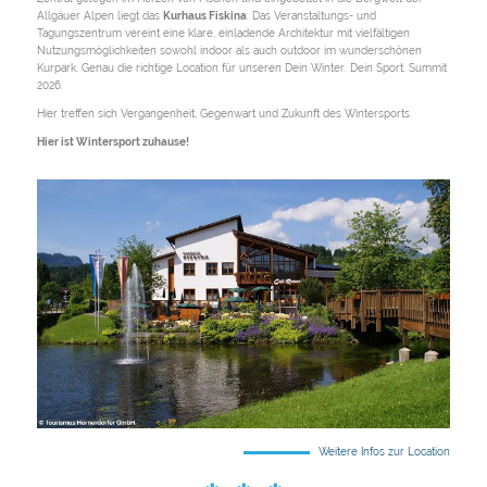
Allgäuer Alpen liegt das
Kurhaus Fiskina
. Das Veranstaltungs- und
Tagungszentrum vereint eine klare, einladende Architektur mit vielfältigen
Nutzungsmöglichkeiten sowohl indoor als auch outdoor im wunderschönen
Kurpark. Genau die richtige Location für unseren Dein Winter. Dein Sport. Summit
2026.
Hier treffen sich Vergangenheit, Gegenwart und Zukunft des Wintersports.
Hier ist Wintersport zuhause!
Weitere Infos zur Location