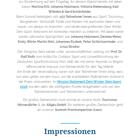
zur Einstimmung auf den Folgetag. An diesem Abend bereits mit dabei
waren
Martina Ertl, Johanna Holzmann, Viktoria Rebensburg, Kati
Wilhelm & Gerd Schönfelder
.
Beim Summit beteiligten sich
250 Teilnehmer*innen
aus Sport, Tourismus,
Bergbahnen, Wirtschaft, Politik und Medien mit wertvollen Ideen und
Inputs, um daraus im branchen- und länderübergreifenden Dein Winter.
Dein Sport.-Netzwerk ein konkretes Handeln zu initiieren. Mit dabei waren
wieder zahlreiche Sportgrößen wie
Johanna Holzmann, Daniela Maier,
Emily Wörle, Martin Nörl, Johannes Rydzek, Peter Schlickenrieder
und
Linus Straßer
.
Der Kongress fand wieder unter wissenschaftlicher Leitung von
Prof. Dr.
Ralf Roth
vom Institut für Outdoor Sport und Umweltforschung der
Deutschen Sporthochschule Köln statt, der mit seiner Keynote zu Beginn
differenzierte Impulse und Denkanstöße für den Tag lieferte.
Am Ende der Veranstaltung waren sich alle Teilnehmer*innen einig, dass
nun alles getan werden muss, um die erarbeiteten Maßnahmen konkret in
die Praxis umzusetzen. Im
Mission Statement Dein Winter. Dein Sport.
2026
wurden dafür die wichtigsten Punkte festgehalten und von den
Teilnehmerinnen und Teilnehmern unterzeichnet.
Ein großes Dankeschön noch einmal an unsere Hosts
Tourismus
Hörnerdörfer
& die
Allgäu GmbH
. Ein weiteres großes Dankeschön geht
an unseren
Summit-Premiumpartner Axess
.
Impressionen