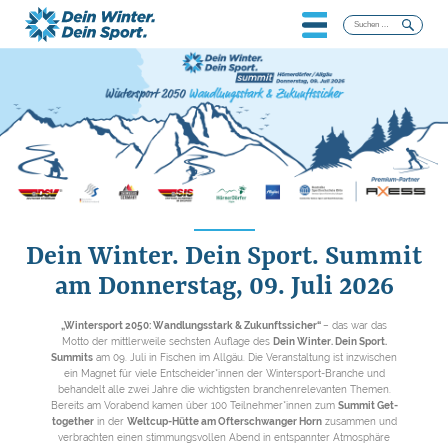
Suchen
nach:
Dein Winter. Dein Sport. Summit
am Donnerstag, 09. Juli 2026
„Wintersport 2050: Wandlungsstark & Zukunftssicher“
– das war das
Motto der mittlerweile sechsten Auflage des
Dein Winter. Dein Sport.
Summits
am 09. Juli in Fischen im Allgäu. Die Veranstaltung ist inzwischen
ein Magnet für viele Entscheider*innen der Wintersport-Branche und
behandelt alle zwei Jahre die wichtigsten branchenrelevanten Themen.
Bereits am Vorabend kamen über 100 Teilnehmer*innen zum
Summit Get-
together
in der
Weltcup-Hütte am Ofterschwanger Horn
zusammen und
verbrachten einen stimmungsvollen Abend in entspannter Atmosphäre