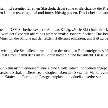
 - ist essentiel für einen Skischuh, dabei sollte er gleichzeitig die K
 kann, muss er optimal und formschlüssig passen. Das ist bei der hart
etont DSV-Sicherheitsexperte Andreas König. „Viele Skischuhe drücken –
 wird der Skischuh allerdings nicht schmäler, sondern flacher.“ Das 
 Muss ich die Schuhe auf der letzten Halterung schließen, um Halt zu 
chtig, die Schnallen korrekt und in der richtigen Reihenfolge zu schli
te fest sitzen, damit der Fuß im Schuh nicht hin und her rutscht. Diese 
chuh kann nicht verkleinert, eine kleine Größe jedoch individuell ange
passbare Schalen. Diese Technologien haben den Skischuh-Markt revolut
m Käufer, die Form- und Passgenauigkeit individuell zu verbessern.