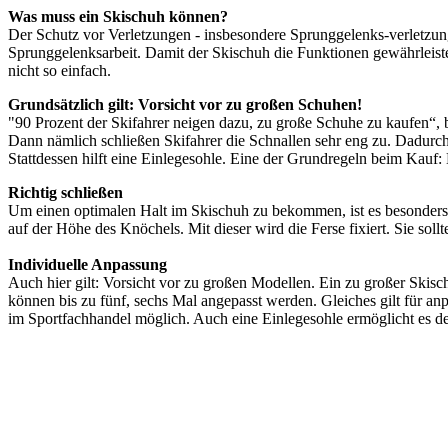
Was muss ein Skischuh können?
Der Schutz vor Verletzungen - insbesondere Sprunggelenks-verletzungen
Sprunggelenksarbeit. Damit der Skischuh die Funktionen gewährleisten
nicht so einfach.
Grundsätzlich gilt: Vorsicht vor zu großen Schuhen!
"90 Prozent der Skifahrer neigen dazu, zu große Schuhe zu kaufen“, b
Dann nämlich schließen Skifahrer die Schnallen sehr eng zu. Dadurch
Stattdessen hilft eine Einlegesohle. Eine der Grundregeln beim Kauf:
Richtig schließen
Um einen optimalen Halt im Skischuh zu bekommen, ist es besonders wi
auf der Höhe des Knöchels. Mit dieser wird die Ferse fixiert. Sie soll
Individuelle Anpassung
Auch hier gilt: Vorsicht vor zu großen Modellen. Ein zu großer Skis
können bis zu fünf, sechs Mal angepasst werden. Gleiches gilt für an
im Sportfachhandel möglich. Auch eine Einlegesohle ermöglicht es de