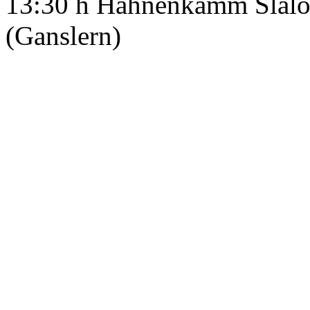
13:30 h Hahnenkamm Slalo
(Ganslern)